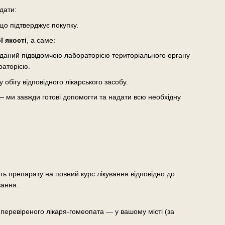
дати:
що підтверджує покупку.
 якості
, а саме:
виданий підвідомчою лабораторією територіального органу
раторією.
бігу відповідного лікарського засобу.
— ми завжди готові допомогти та надати всю необхідну
сть препарату на повний курс лікування відповідно до
вання.
еревіреного лікаря-гомеопата — у вашому місті (за