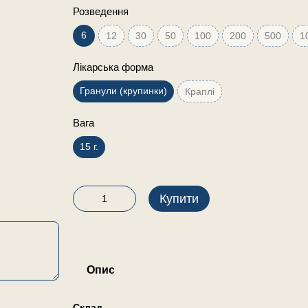
Розведення
6
12
30
50
100
200
500
1
Лікарська форма
Гранули (крупинки)
Краплі
Вага
15 г.
Купити
Опис
Склад