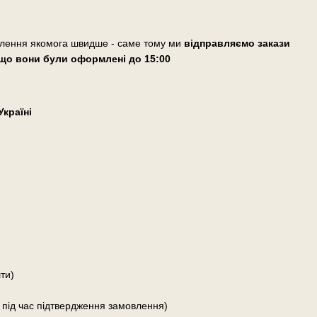
влення якомога швидше - саме тому ми
відправляємо закази
що вони були оформлені
до 15:00
країні
ти)
 під час підтвердження замовлення)