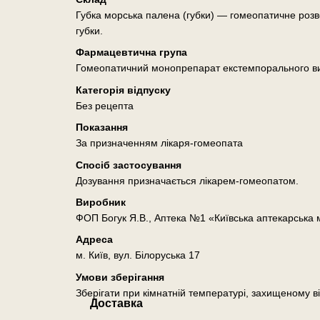
Губка морська палена (губки) — гомеопатичне розв
губки.
Фармацевтична група
Гомеопатичний монопрепарат екстемпорального в
Категорія відпуску
Без рецепта
Показання
За призначенням лікаря-гомеопата
Спосіб застосування
Дозування призначається лікарем-гомеопатом.
Виробник
ФОП Богук Я.В., Аптека №1 «Київська аптекарська
Адреса
м. Київ, вул. Білоруська 17
Умови зберігання
Зберігати при кімнатній температурі, захищеному ві
Доставка