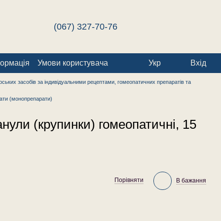
(067) 327-70-76
формація
Умови користувача
Укр
Вхід
ських засобів за індивідуальними рецептами, гомеопатичних препаратів та
ати (монопрепарати)
анули (крупинки) гомеопатичні, 15
Порівняти
В бажання