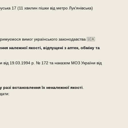
руська 17 (11 хвилин пішки від метро Лук'янівська)
тримуємося вимог українського законодавства 🇺🇦
ня належної якості, відпущені з аптек, обміну та
и від 19.03.1994 р. № 172 та наказом МОЗ України від
у разі встановлення їх неналежної якості
.
дати: