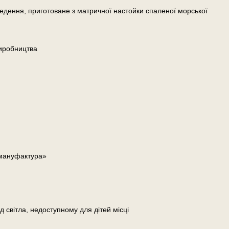
едення, приготоване з матричної настойки спаленої морської
иробництва
 мануфактура»
д світла, недоступному для дітей місці