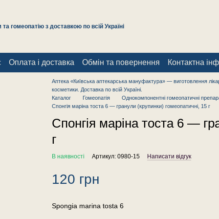
та гомеопатію з доставкою по всій Україні
с
Оплата і доставка
Обмін та повернення
Контактна ін
Аптека «Київська аптекарська мануфактура» — виготовлення лікар
косметики. Доставка по всій Україні.
Каталог
Гомеопатія
Однокомпонентні гомеопатичні препар
Спонгія маріна тоста 6 — гранули (крупинки) гомеопатичні, 15 г
Спонгія маріна тоста 6 — гр
г
В наявності
Артикул: 0980-15
Написати відгук
120 грн
Spongia marina tosta 6