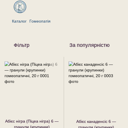
Каталог
Гомеопатія
Гомеопатія
Фільтр
За популярністю
Абієс нігра (Піцеа нігра) 6 —
Абієс канаденсіс 6 —
гранули (крупинки)
гранули (крупинки)