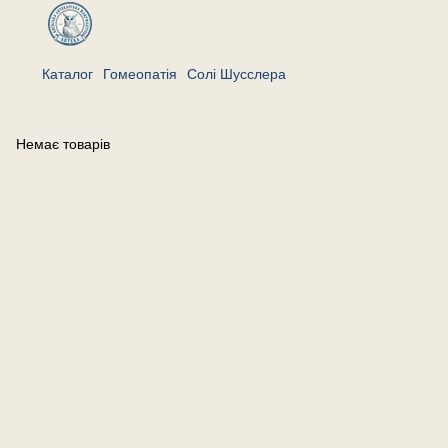
Каталог
Гомеопатія
Солі Шусслера
Солі Шусслера
Немає товарів