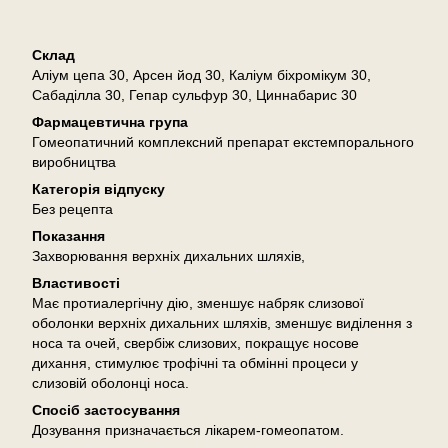
Опис
Склад
Аліум цепа 30, Арсен йод 30, Каліум біхромікум 30,
Сабаділла 30, Гепар сульфур 30, Циннабарис 30
Фармацевтична група
Гомеопатичний комплексний препарат екстемпорального
виробництва
Категорія відпуску
Без рецепта
Показання
Захворювання верхніх дихальних шляхів,
Властивості
Має протиалергічну дію, зменшує набряк слизової
оболонки верхніх дихальних шляхів, зменшує виділення з
носа та очей, свербіж слизових, покращує носове
дихання, стимулює трофічні та обмінні процеси у
слизовій оболонці носа.
Спосіб застосування
Дозування призначається лікарем-гомеопатом.