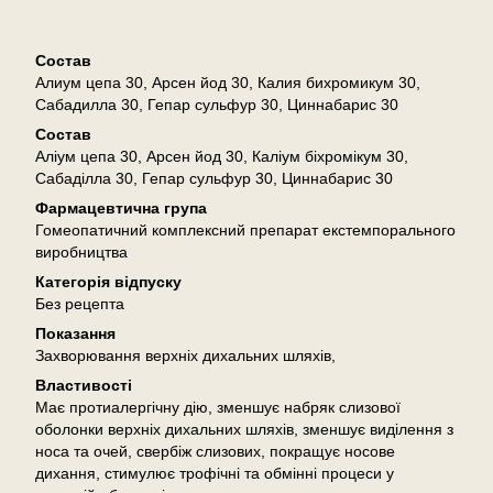
Описание
Состав
Алиум цепа 30, Арсен йод 30, Калия бихромикум 30,
Сабадилла 30, Гепар сульфур 30, Циннабарис 30
Состав
Аліум цепа 30, Арсен йод 30, Каліум біхромікум 30,
Сабаділла 30, Гепар сульфур 30, Циннабарис 30
Фармацевтична група
Гомеопатичний комплексний препарат екстемпорального
виробництва
Категорія відпуску
Без рецепта
Показання
Захворювання верхніх дихальних шляхів,
Властивості
Має протиалергічну дію, зменшує набряк слизової
оболонки верхніх дихальних шляхів, зменшує виділення з
носа та очей, свербіж слизових, покращує носове
дихання, стимулює трофічні та обмінні процеси у