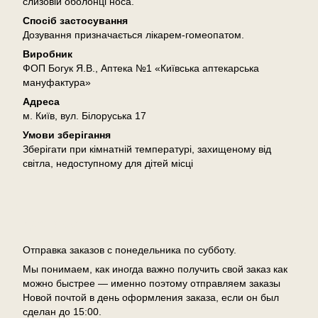
слизовій оболонці носа.
Спосіб застосування
Дозування призначається лікарем-гомеопатом.
Виробник
ФОП Богук Я.В., Аптека №1 «Київська аптекарська
мануфактура»
Адреса
м. Київ, вул. Білоруська 17
Умови зберігання
Зберігати при кімнатній температурі, захищеному від
світла, недоступному для дітей місці
Доставка
Отправка заказов с понедельника по субботу.
Мы понимаем, как иногда важно получить свой заказ как
можно быстрее — именно поэтому отправляем заказы
Новой почтой в день оформления заказа, если он был
сделан до 15:00.