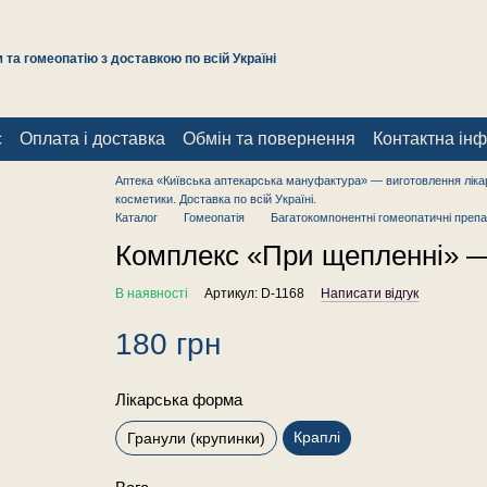
та гомеопатію з доставкою по всій Україні
с
Оплата і доставка
Обмін та повернення
Контактна ін
Аптека «Київська аптекарська мануфактура» — виготовлення лікар
косметики. Доставка по всій Україні.
Каталог
Гомеопатія
Багатокомпонентні гомеопатичні препа
Комплекс «При щепленні» — 
В наявності
Артикул: D-1168
Написати відгук
180 грн
Лікарська форма
Краплі
Гранули (крупинки)