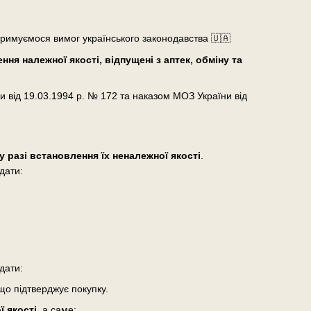
тримуємося вимог українського законодавства 🇺🇦
ня належної якості, відпущені з аптек, обміну та
и від 19.03.1994 р. № 172 та наказом МОЗ України від
у разі встановлення їх неналежної якості
.
дати:
дати:
що підтверджує покупку.
 якості
, а саме: