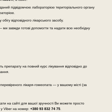
виданий підвідомчою лабораторією територіального органу
раторією.
бігу відповідного лікарського засобу.
— ми завжди готові допомогти та надати всю необхідну
сть препарату на повний курс лікування відповідно до
вання.
еревіреного лікаря-гомеопата — у вашому місті (за
ати на сайті для вашої зручності Ви можете просто
 у Viber на номер:
+380 93 832 74 75
.