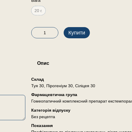
Вага
20 г.
Купити
Опис
Склад
Туя 30, Пірогеніум 30, Сіліцея 30
Фармацевтична група
Гомеопатичний комплексний препарат екстемпора
Категорія відпуску
Без рецепта
Показання