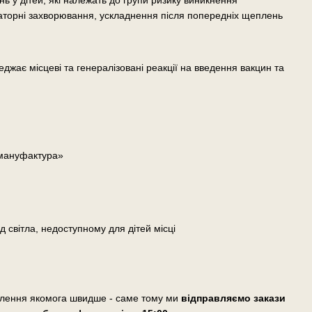
ь у дітей, які належать до групи ризику виникнення
іраторні захворювання, ускладнення після попередніх щеплень
жає місцеві та генералізовані реакції на введення вакцин та
 мануфактура»
д світла, недоступному для дітей місці
влення якомога швидше - саме тому ми
відправляємо закази