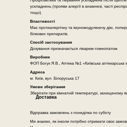
Профілактика та лікування ускладнень після щеплен
ускладнень (прояви алергії в анамнезі, часті респ
тощо).
Властивості
Має протиалергічну та імуномодулюючу дію, поперед
білкових препаратів.
Спосіб застосування
Дозування призначається лікарем-гомеопатом.
Виробник
ФОП Богук Я.В., Аптека №1 «Київська аптекарська
Адреса
м. Київ, вул. Білоруська 17
Умови зберігання
Зберігати при кімнатній температурі, захищеному ві
Доставка
Відправка замовлень з понеділка по суботу
Ми знаємо, як інколи потрібно отримати своє замо