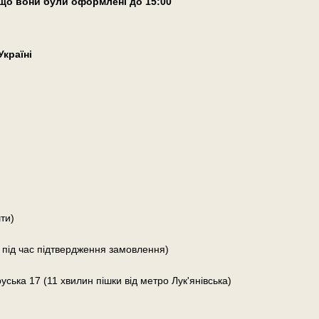
що вони були оформлені
до 15:00
країні
ти)
 під час підтвердження замовлення)
руська 17 (11 хвилин пішки від метро Лук'янівська)