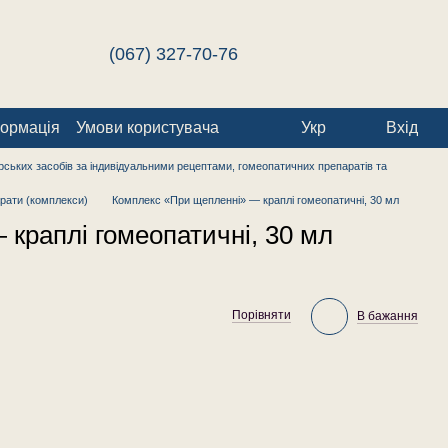
(067) 327-70-76
формація
Умови користувача
Укр
Вхід
ських засобів за індивідуальними рецептами, гомеопатичних препаратів та
рати (комплекси)
Комплекс «При щепленні» — краплі гомеопатичні, 30 мл
краплі гомеопатичні, 30 мл
Порівняти
В бажання