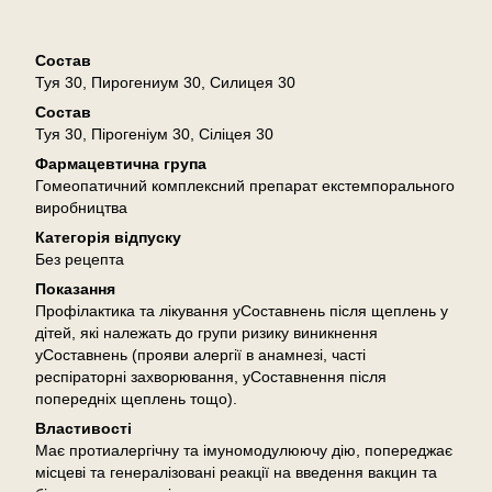
Описание
Состав
Туя 30, Пирогениум 30, Силицея 30
Состав
Туя 30, Пірогеніум 30, Сіліцея 30
Фармацевтична група
Гомеопатичний комплексний препарат екстемпорального
виробництва
Категорія відпуску
Без рецепта
Показання
Профілактика та лікування уСоставнень після щеплень у
дітей, які належать до групи ризику виникнення
уСоставнень (прояви алергії в анамнезі, часті
респіраторні захворювання, уСоставнення після
попередніх щеплень тощо).
Властивості
Має протиалергічну та імуномодулюючу дію, попереджає
місцеві та генералізовані реакції на введення вакцин та