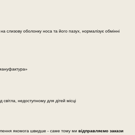
а слизову оболонку носа та його пазух, нормалізує обмінні
 мануфактура»
д світла, недоступному для дітей місці
влення якомога швидше - саме тому ми
відправляємо закази