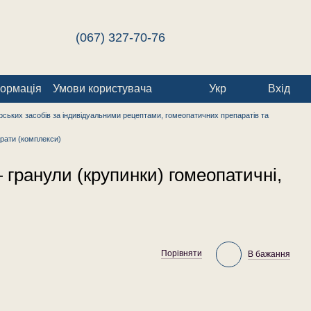
(067) 327-70-76
формація
Умови користувача
Укр
Вхід
ських засобів за індивідуальними рецептами, гомеопатичних препаратів та
рати (комплекси)
гранули (крупинки) гомеопатичні,
Порівняти
В бажання