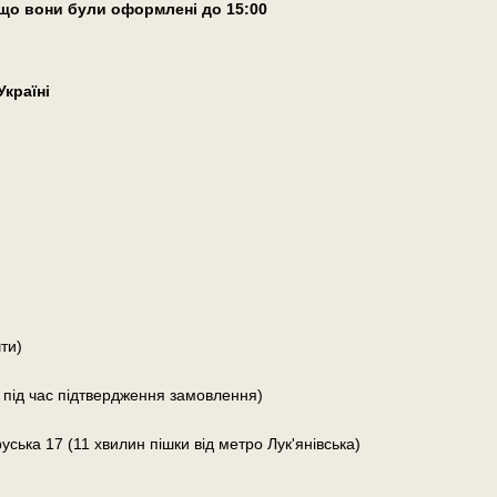
що вони були оформлені
до 15:00
країні
ти)
 під час підтвердження замовлення)
руська 17 (11 хвилин пішки від метро Лук'янівська)