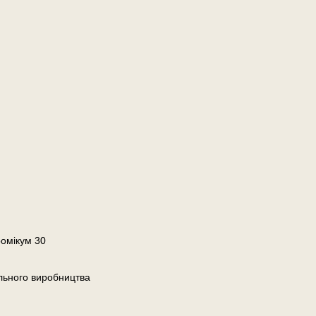
ромікум 30
льного виробництва