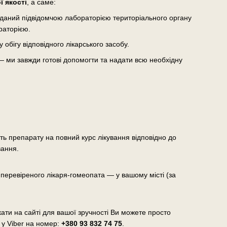
 якості
, а саме:
виданий підвідомчою лабораторією територіального органу
раторією.
бігу відповідного лікарського засобу.
— ми завжди готові допомогти та надати всю необхідну
сть препарату на повний курс лікування відповідно до
вання.
еревіреного лікаря-гомеопата — у вашому місті (за
ати на сайті для вашої зручності Ви можете просто
 у Viber на номер:
+380 93 832 74 75
.