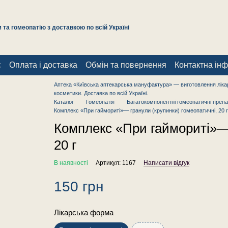
та гомеопатію з доставкою по всій Україні
с
Оплата і доставка
Обмін та повернення
Контактна ін
Аптека «Київська аптекарська мануфактура» — виготовлення лікар
косметики. Доставка по всій Україні.
Каталог
Гомеопатія
Багатокомпонентні гомеопатичні препа
Комплекс «При гаймориті»— гранули (крупинки) гомеопатичні, 20 г
Комплекс «При гаймориті»— 
20 г
В наявності
Артикул: 1167
Написати відгук
150 грн
Лікарська форма