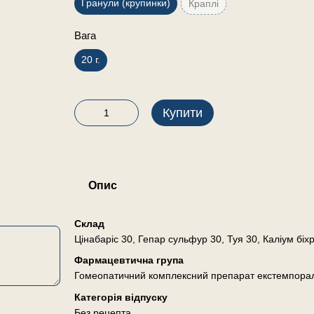
Гранули (крупинки)
Краплі
Вага
20 г.
Купити
Опис
Склад
Цінабаріс 30, Гепар сульфур 30, Туя 30, Каліум біх
Фармацевтична група
Гомеопатичний комплексний препарат екстемпора
Категорія відпуску
Без рецепта