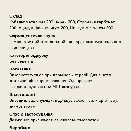
Опис
Склад
Кобальт металікум 200, Х-рей 200, Стронция карбонат
200, Ацидум фосфорикум 200, Цинкум металікум 200
Фармацевтична група
Гомеопатичний комплексний препарат екстемпорального
виробництва
Категорія відпуску
Без рецепта
Показання
Використовується при проміневій терапіі. Для зняття
токсичної дії випромінювання. Одноразово
використовується при МРТ скануванні.
Властивості
Виводить радіонукліди, підвищує захисні сили організму,
знижує втому.
Спосіб застосування
Дозування призначається лікарем-гомеопатом.
Виробник