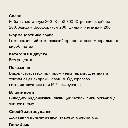
Опис
Склад
Кобальт металікум 200, Х-рей 200, Стронция карбонат
200, Ацидум фосфорикум 200, Цинкум металікум 200
Фармацевтична група
Гомеопатичний комплексний препарат екстемпорального
виробництва
Категорія відпуску
Без рецепта
Показання
Використовується при проміневій терапіі. Для зняття
токсичної дії випромінювання. Одноразово
використовується при МРТ скануванні.
Властивості
Виводить радіонукліди, підвищує захисні сили організму,
знижує втому.
Спосіб застосування
Дозування призначається лікарем-гомеопатом.
Виробник