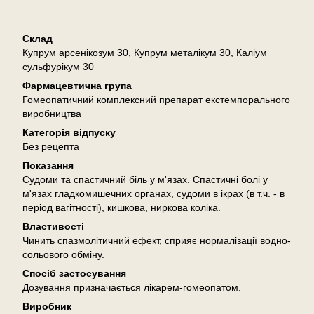
Опис
Склад
Купрум арсенікозум 30, Купрум металікум 30, Каліум
сульфурікум 30
Фармацевтична група
Гомеопатичний комплексний препарат екстемпорального
виробництва
Категорія відпуску
Без рецепта
Показання
Судоми та спастичний біль у м'язах. Спастичні болі у
м'язах гладкомишечних органах, судоми в ікрах (в т.ч. - в
період вагітності), кишкова, ниркова коліка.
Властивості
Чинить спазмолітичний ефект, сприяє нормалізації водно-
сольового обміну.
Спосіб застосування
Дозування призначається лікарем-гомеопатом.
Виробник