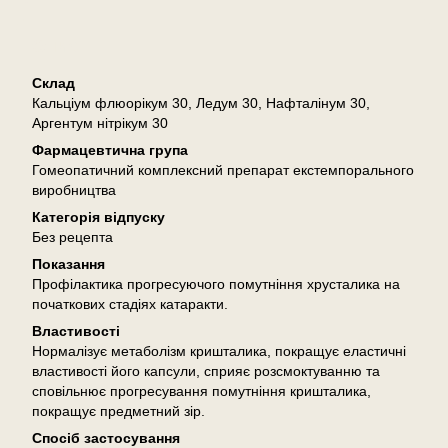
Опис
Склад
Кальціум флюорікум 30, Ледум 30, Нафталінум 30,
Аргентум нітрікум 30
Фармацевтична група
Гомеопатичний комплексний препарат екстемпорального
виробництва
Категорія відпуску
Без рецепта
Показання
Профілактика прогресуючого помутніння хрусталика на
початкових стадіях катаракти.
Властивості
Нормалізує метаболізм кришталика, покращує еластичні
властивості його капсули, сприяє розсмоктуванню та
сповільнює прогресування помутніння кришталика,
покращує предметний зір.
Спосіб застосування