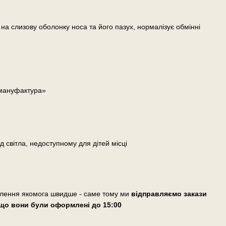
а слизову оболонку носа та його пазух, нормалізує обмінні
 мануфактура»
д світла, недоступному для дітей місці
влення якомога швидше - саме тому ми
відправляємо закази
що вони були оформлені
до 15:00