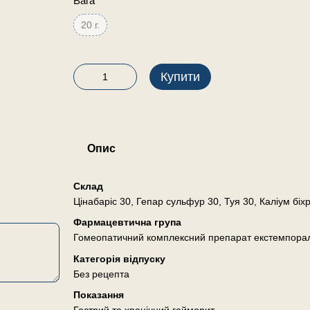
Вага
20 г.
Купити
Опис
Склад
Цінабаріс 30, Гепар сульфур 30, Туя 30, Каліум біх
Фармацевтична група
Гомеопатичний комплексний препарат екстемпора
Категорія відпуску
Без рецепта
Показання