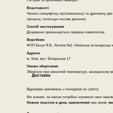
Гострий та хронічний гайморит.
Властивості
Чинить специфічну протизапальну та дренажну дію н
процеси, полегшує носове дихання.
Спосіб застосування
Дозування призначається лікарем-гомеопатом.
Виробник
ФОП Богук Я.В., Аптека №1 «Київська аптекарська
Адреса
м. Київ, вул. Білоруська 17
Умови зберігання
Зберігати при кімнатній температурі, захищеному ві
Доставка
Відправка замовлень з понеділка по суботу
Ми знаємо, як інколи потрібно отримати своє замо
Новою поштою в день замовлення
при умові,
як