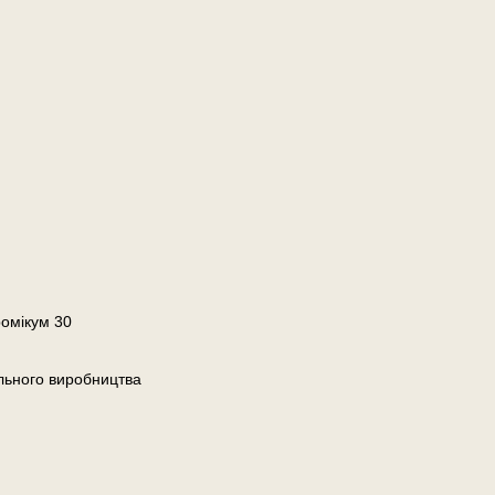
ромікум 30
льного виробництва