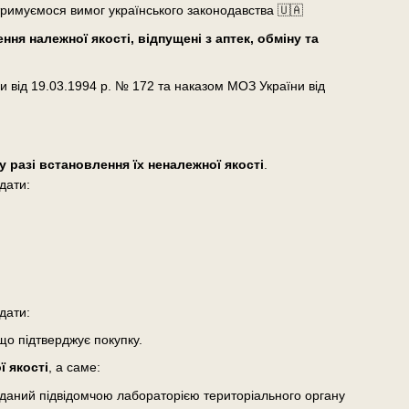
тримуємося вимог українського законодавства 🇺🇦
ня належної якості, відпущені з аптек, обміну та
и від 19.03.1994 р. № 172 та наказом МОЗ України від
у разі встановлення їх неналежної якості
.
дати:
дати:
що підтверджує покупку.
 якості
, а саме:
виданий підвідомчою лабораторією територіального органу