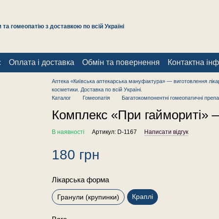
та гомеопатію з доставкою по всій Україні
с
Оплата і доставка
Обмін та повернення
Контактна ін
Аптека «Київська аптекарська мануфактура» — виготовлення лікар
косметики. Доставка по всій Україні.
Каталог
Гомеопатія
Багатокомпонентні гомеопатичні препа
Комплекс «При гаймориті» —
В наявності
Артикул: D-1167
Написати відгук
180 грн
Лікарська форма
Краплі
Гранули (крупинки)