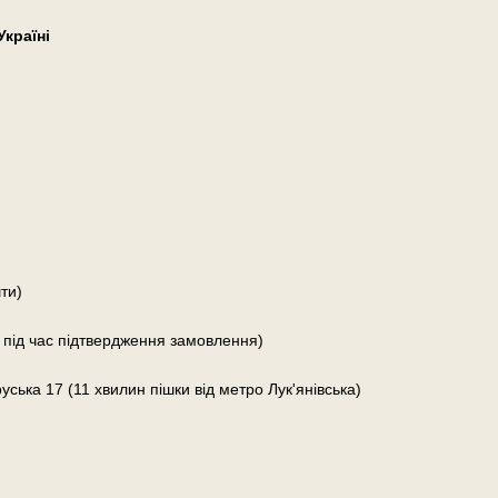
країні
ти)
 під час підтвердження замовлення)
руська 17 (11 хвилин пішки від метро Лук'янівська)