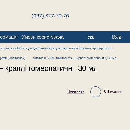
(067) 327-70-76
формація
Умови користувача
Укр
Вхід
ських засобів за індивідуальними рецептами, гомеопатичних препаратів та
рати (комплекси)
Комплекс «При гаймориті» — краплі гомеопатичні, 30 мл
 краплі гомеопатичні, 30 мл
Порівняти
В бажання