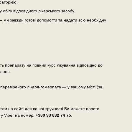
раторією.
бігу відповідного лікарського засобу.
— ми завжди готові допомогти та надати всю необхідну
сть препарату на повний курс лікування відповідно до
вання.
еревіреного лікаря-гомеопата — у вашому місті (за
ати на сайті для вашої зручності Ви можете просто
 у Viber на номер:
+380 93 832 74 75
.