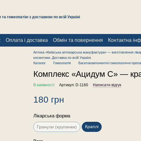
та гомеопатію з доставкою по всій Україні
с
Оплата і доставка
Обмін та повернення
Контактна ін
Аптека «Київська аптекарська мануфактура» — виготовлення лікар
косметики. Доставка по всій Україні.
Каталог
Гомеопатія
Багатокомпонентні гомеопатичні препа
Комплекс «Ацидум С» — крап
В наявності
Артикул: D-1160
Написати відгук
180 грн
Лікарська форма
Краплі
Гранули (крупинки)