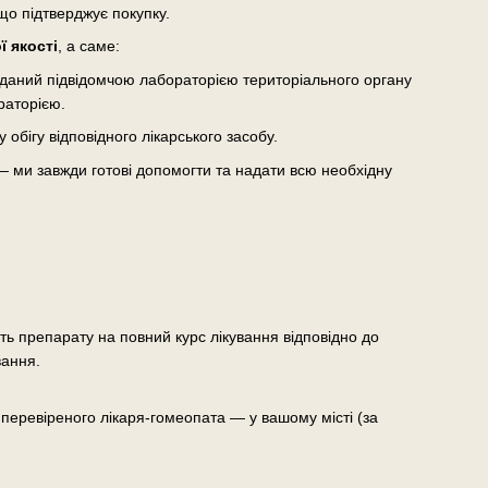
що підтверджує покупку.
 якості
, а саме:
виданий підвідомчою лабораторією територіального органу
раторією.
бігу відповідного лікарського засобу.
— ми завжди готові допомогти та надати всю необхідну
сть препарату на повний курс лікування відповідно до
вання.
еревіреного лікаря-гомеопата — у вашому місті (за