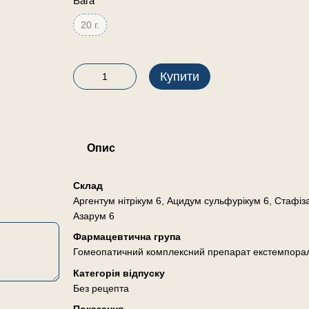
Вага
20 г.
Купити
Опис
Склад
Аргентум нітрікум 6, Ацидум сульфурікум 6, Стафізаг
Азарум 6
Фармацевтична група
Гомеопатичний комплексний препарат екстемпора
Категорія відпуску
Без рецепта