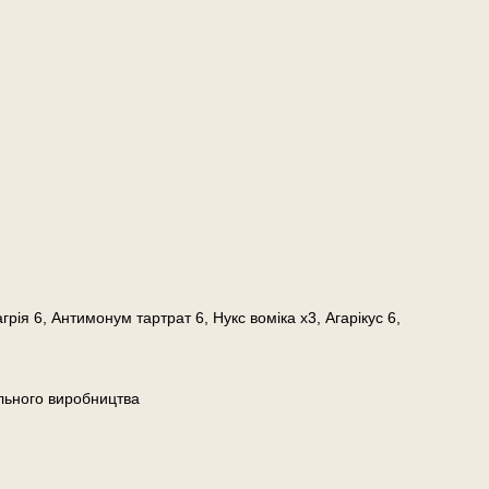
рія 6, Антимонум тартрат 6, Нукс воміка х3, Агарікус 6,
льного виробництва