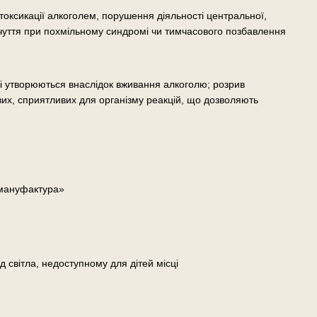
токсикації алкоголем, порушення діяльності центральної,
чуття при похмільному синдромі чи тимчасового позбавлення
кі утворюються внаслідок вживання алкоголю; розрив
их, сприятливих для організму реакцій, що дозволяють
 мануфактура»
д світла, недоступному для дітей місці