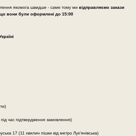
влення якомога швидше - саме тому ми
відправляємо закази
що вони були оформлені
до 15:00
країні
ти)
 під час підтвердження замовлення)
руська 17 (11 хвилин пішки від метро Лук'янівська)