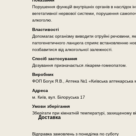
Показання
Порушення функцій внутрішніх органів в наслідок ін
вегетативної нервової системи, порушення самопо
алкоголю.
Властивості
Допомагає організму виводити отруйні речовини, я
патогенетичного ланцюга сприяє встановленню нов
позбавитися від алкогольної залежності.
Спосіб застосування
Дозування призначається лікарем-гомеопатом.
Виробник
ФОП Богук Я.В., Аптека №1 «Київська аптекарська
Адреса
м. Київ, вул. Білоруська 17
Умови зберігання
Зберігати при кімнатній температурі, захищеному ві
Доставка
Відправка замовлень з понеділка по суботу