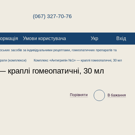
(067) 327-70-76
формація
Умови користувача
Укр
Вхід
ських засобів за індивідуальними рецептами, гомеопатичних препаратів та
рати (комплекси)
Комплекс «Антигрипін №1» — краплі гомеопатичні, 30 мл
 краплі гомеопатичні, 30 мл
Порівняти
В бажання