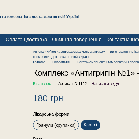
та гомеопатію з доставкою по всій Україні
с
Оплата і доставка
Обмін та повернення
Контактна ін
Аптека «Київська аптекарська мануфактура» — виготовлення лікар
косметики. Доставка по всій Україні.
Каталог
Гомеопатія
Багатокомпонентні гомеопатичні препа
Комплекс «Антигрипін №1» —
В наявності
Артикул: D-1162
Написати відгук
180 грн
Лікарська форма
Краплі
Гранули (крупинки)