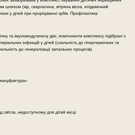
орних захворювань у комплексі лікування дитячих інфекційних
 шляхом (кір, скарлатина, вітряна віспа, епідемічний
тани у дітей при прорізуванні зубів. Профілактика
чну та імуномодулюючу дію; компоненти комплексу підібрані з
еріальних інфекцій у дітей (схильність до гіпертермічних та
ильність до генералізації запальних процесів).
 мануфактура»
д світла, недоступному для дітей місці