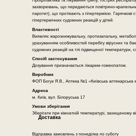
Профілактика та лікування грипу, гострих респірат
захворювань, що передаються повітряно-крапельним
паротит), що протікають з гіпертермією. Гарячкові с
гіпертермічних судомних реакцій у дітей.
Властивості
Виявляє жарознижувальну, протизапальну, метаболі
урахуванням особливостей перебігу вірусних та бакт
судомних реакцій на тлі підвищеної температури, сх
Спосіб застосування
Дозування призначається лікарем-гомеопатом.
Виробник
ФОП Богук Я.В., Аптека №1 «Київська аптекарська
Адреса
м. Київ, вул. Білоруська 17
Умови зберігання
Зберігати при кімнатній температурі, захищеному ві
Доставка
Відправка замовлень з понеділка по суботу