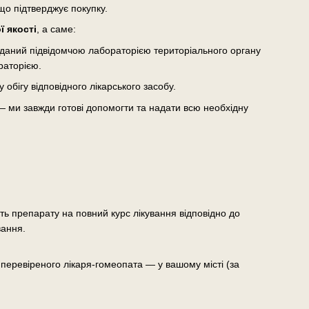
що підтверджує покупку.
 якості
, а саме:
виданий підвідомчою лабораторією територіального органу
раторією.
бігу відповідного лікарського засобу.
— ми завжди готові допомогти та надати всю необхідну
сть препарату на повний курс лікування відповідно до
вання.
еревіреного лікаря-гомеопата — у вашому місті (за