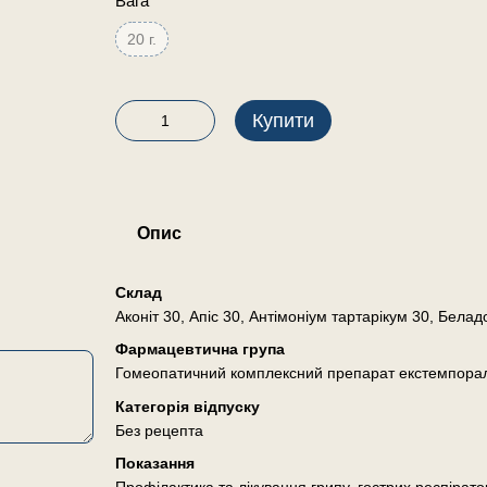
Вага
20 г.
Купити
Опис
Склад
Аконіт 30, Апіс 30, Антімоніум тартарікум 30, Белад
Фармацевтична група
Гомеопатичний комплексний препарат екстемпора
Категорія відпуску
Без рецепта
Показання