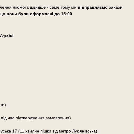
влення якомога швидше - саме тому ми
відправляємо закази
що вони були оформлені
до 15:00
країні
ти)
 під час підтвердження замовлення)
руська 17 (11 хвилин пішки від метро Лук'янівська)