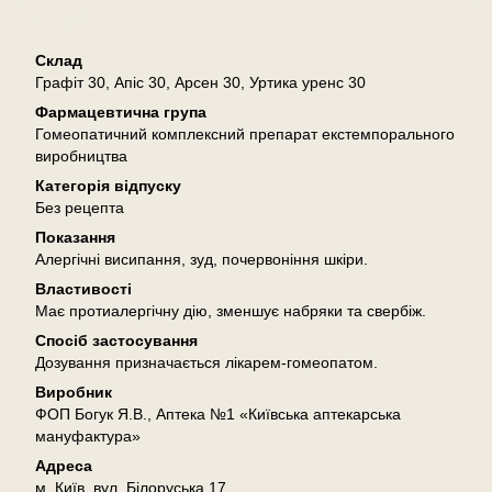
Опис
Склад
Графіт 30, Апіс 30, Арсен 30, Уртика уренс 30
Фармацевтична група
Гомеопатичний комплексний препарат екстемпорального
виробництва
Категорія відпуску
Без рецепта
Показання
Алергічні висипання, зуд, почервоніння шкіри.
Властивості
Має протиалергічну дію, зменшує набряки та свербіж.
Спосіб застосування
Дозування призначається лікарем-гомеопатом.
Виробник
ФОП Богук Я.В., Аптека №1 «Київська аптекарська
мануфактура»
Адреса
м. Київ, вул. Білоруська 17