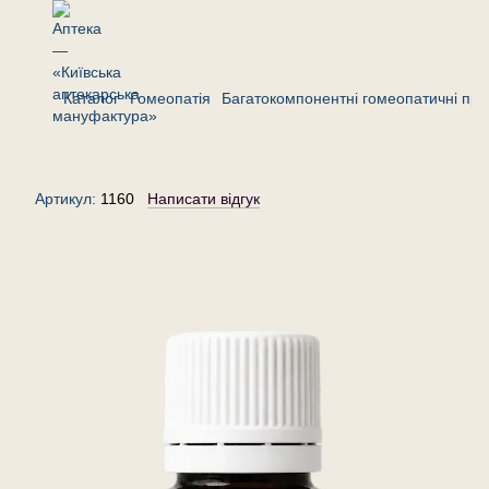
Каталог
Гомеопатія
Багатокомпонентні гомеопатичні пре
Комплекс «Ацидум С»— гранули
(крупинки) гомеопатичні, 20 г
Артикул:
1160
Написати відгук