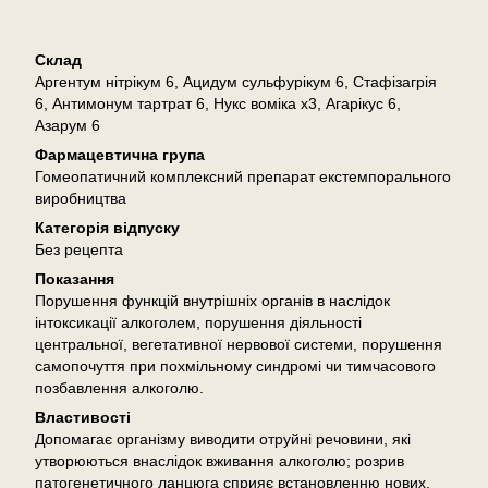
Опис
Склад
Аргентум нітрікум 6, Ацидум сульфурікум 6, Стафізагрія
6, Антимонум тартрат 6, Нукс воміка х3, Агарікус 6,
Азарум 6
Фармацевтична група
Гомеопатичний комплексний препарат екстемпорального
виробництва
Категорія відпуску
Без рецепта
Показання
Порушення функцій внутрішніх органів в наслідок
інтоксикації алкоголем, порушення діяльності
центральної, вегетативної нервової системи, порушення
самопочуття при похмільному синдромі чи тимчасового
позбавлення алкоголю.
Властивості
Допомагає організму виводити отруйні речовини, які
утворюються внаслідок вживання алкоголю; розрив
патогенетичного ланцюга сприяє встановленню нових,