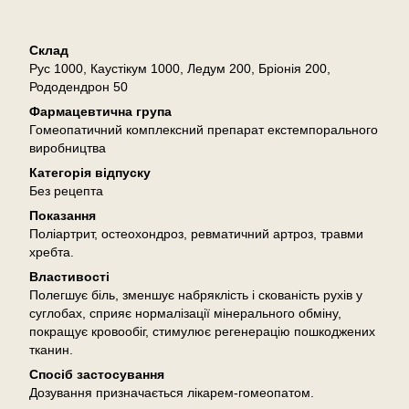
Опис
Склад
Рус 1000, Каустікум 1000, Ледум 200, Бріонія 200,
Рододендрон 50
Фармацевтична група
Гомеопатичний комплексний препарат екстемпорального
виробництва
Категорія відпуску
Без рецепта
Показання
Поліартрит, остеохондроз, ревматичний артроз, травми
хребта.
Властивості
Полегшує біль, зменшує набряклість і скованість рухів у
суглобах, сприяє нормалізації мінерального обміну,
покращує кровообіг, стимулює регенерацію пошкоджених
тканин.
Спосіб застосування
Дозування призначається лікарем-гомеопатом.