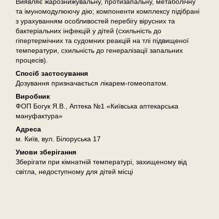
Виявляє жарознижувальну, протизапальну, метаболічну
та імуномодулюючу дію; компоненти комплексу підібрані
з урахуванням особливостей перебігу вірусних та
бактеріальних інфекцій у дітей (схильність до
гіпертермічних та судомних реакцій на тлі підвищеної
температури, схильність до генералізації запальних
процесів).
Спосіб застосування
Дозування призначається лікарем-гомеопатом.
Виробник
ФОП Богук Я.В., Аптека №1 «Київська аптекарська
мануфактура»
Адреса
м. Київ, вул. Білоруська 17
Умови зберігання
Зберігати при кімнатній температурі, захищеному від
світла, недоступному для дітей місці
Доставка