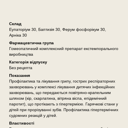
Опис
Склад
Еупаторіум 30, Баптизія 30, Ферум фосфорікум 30,
Арніка 30
Фармацевтична група
Гомеопатичний комплексний препарат екстемпорального
виробництва
Категорія відпуску
Без рецепта
Показання
Профілактика та лікування грипу, гострих респіраторних
захворювань у комплексі лікування дитячих інфекційних
захворювань, що передаються повітряно-крапельним
шляхом (кір, скарлатина, вітряна віспа, епідемічний
паротит), що протікають з гіпертермією. Гарячкові стани у
дітей при прорізуванні зубів. Профілактика гіпертермічних
судомних реакцій у дітей.
Властивості