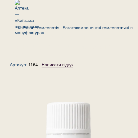
Каталог
Гомеопатія
Багатокомпонентні гомеопатичні пре
Комплекс «Антигрипін №3»—
гранули (крупинки) гомеопатичні,
20 г
Артикул:
1164
Написати відгук