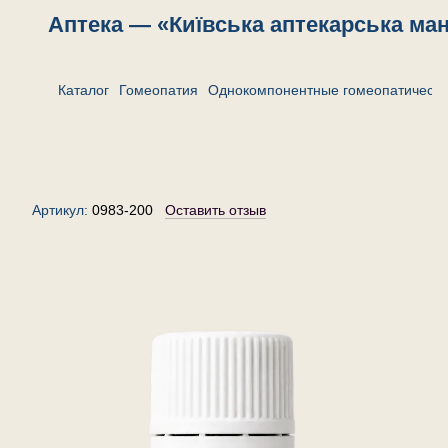
Аптека — «Київська аптекарська ма
Каталог
Гомеопатия
Однокомпонентные гомеопатически
Стафилококкум (Staphylococcus
aureus) 200 — гранулы (крупинки)
гомеопатические, 20 г
Артикул:
0983-200
Оставить отзыв