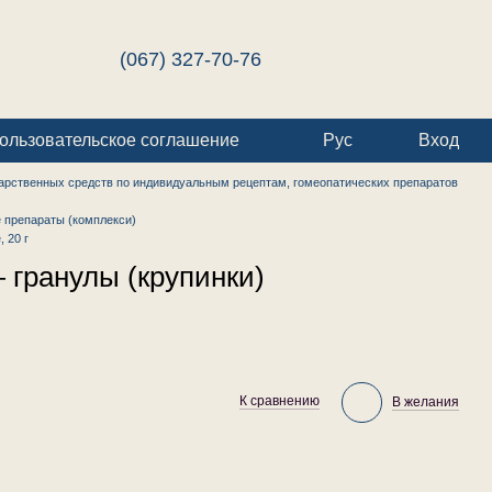
(067) 327-70-76
ользовательское соглашение
Рус
Вход
арственных средств по индивидуальным рецептам, гомеопатических препаратов
 препараты (комплекси)
 20 г
 гранулы (крупинки)
К сравнению
В желания