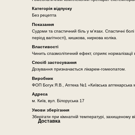
Категорія відпуску
Без рецепта
Показання
Судоми та спастичний біль у м'язах. Спастичні болі 
період вагітності), кишкова, ниркова коліка.
Властивості
Чинить спазмолітичний ефект, сприяє нормалізації 
Спосіб застосування
Дозування призначається лікарем-гомеопатом.
Виробник
ФОП Богук Я.В., Аптека №1 «Київська аптекарська
Адреса
м. Київ, вул. Білоруська 17
Умови зберігання
Зберігати при кімнатній температурі, захищеному ві
Доставка