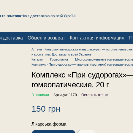
та гомеопатію з доставкою по всій Україні
и доставка
Обмен и возврат
Контактная информация
П
Аптека «Киевская аптекарская мануфактура» — изготовление лек
и косметики. Доставка по всей Украине.
Каталог
Гомеопатия
Многокомпонентные гомеопатические
Комплекс «При судорогах»— гранулы (крупинки) гомеопатические,
Комплекс «При судорогах»—
гомеопатические, 20 г
В наличии
Артикул: 1170
Оставить отзыв
150 грн
Лікарська форма