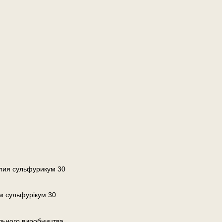
алия сульфурикум 30
ум сульфурікум 30
льного виробництва