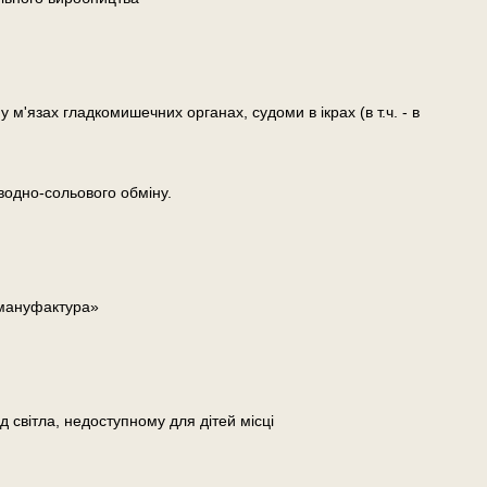
у м'язах гладкомишечних органах, судоми в ікрах (в т.ч. - в
водно-сольового обміну.
 мануфактура»
д світла, недоступному для дітей місці