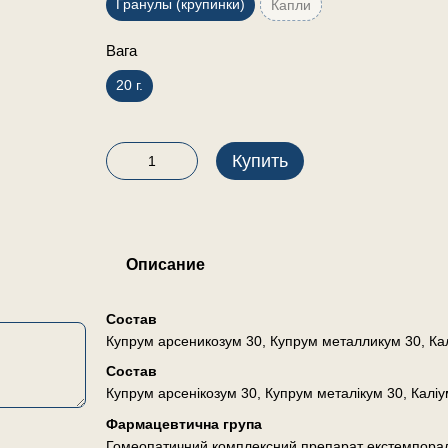
Гранулы (крупинки)
Капли
Вага
20 г.
Купить
Описание
Состав
Купрум арсеникозум 30, Купрум металликум 30, К
Состав
Купрум арсенікозум 30, Купрум металікум 30, Калі
Фармацевтична група
Гомеопатичний комплексний препарат екстемпора