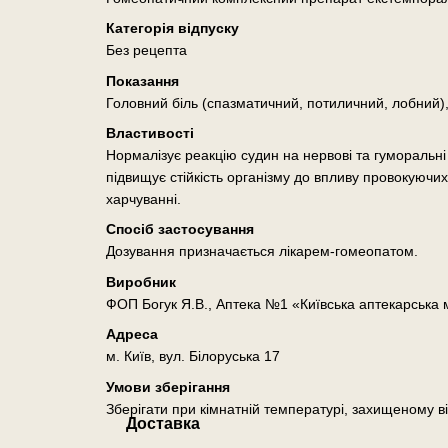
Категорія відпуску
Без рецепта
Показання
Головний біль (спазматичний, потиличний, лобний),
Властивості
Нормалізує реакцію судин на нервові та гуморальн
підвищує стійкість організму до впливу провокуючи
харчуванні.
Спосіб застосування
Дозування призначається лікарем-гомеопатом.
Виробник
ФОП Богук Я.В., Аптека №1 «Київська аптекарська
Адреса
м. Київ, вул. Білоруська 17
Умови зберігання
Зберігати при кімнатній температурі, захищеному ві
Доставка