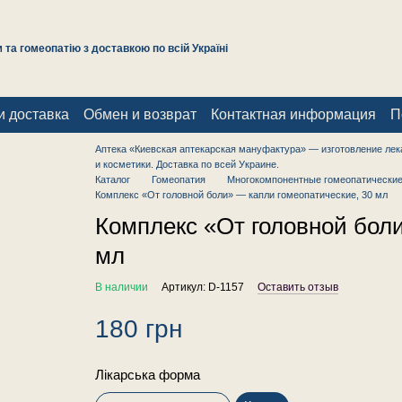
та гомеопатію з доставкою по всій Україні
и доставка
Обмен и возврат
Контактная информация
П
Аптека «Киевская аптекарская мануфактура» — изготовление лек
и косметики. Доставка по всей Украине.
Каталог
Гомеопатия
Многокомпонентные гомеопатические
Комплекс «От головной боли» — капли гомеопатические, 30 мл
Комплекс «От головной боли
мл
В наличии
Артикул: D-1157
Оставить отзыв
180 грн
Лікарська форма