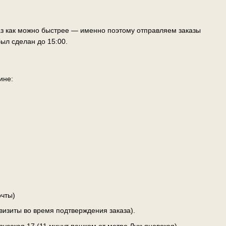
аз как можно быстрее — именно поэтому отправляем заказы
ыл сделан до 15:00.
ине:
чты)
визиты во время подтверждения заказа).
лорусская 17 (11 минут пешком от метро Лукьяновская)