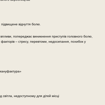
 підвищене відчуття болю.
і впливи, попереджає виникнення приступів головного болю,
х факторів – стресу, перевтоми, недосипання, похибок у
 мануфактура»
д світла, недоступному для дітей місці