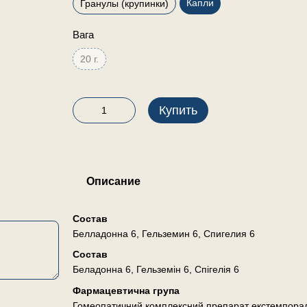
Капли
Гранулы (крупинки)
Вага
20 г.
Купить
Описание
Состав
Белладонна 6, Гельземин 6, Спигелия 6
Состав
Беладонна 6, Гельземін 6, Спігелія 6
Фармацевтична група
Гомеопатичний комплексний препарат екстемпора