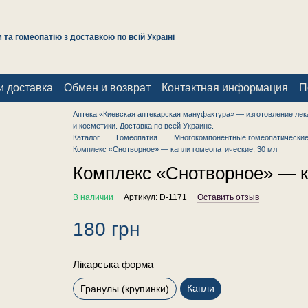
та гомеопатію з доставкою по всій Україні
и доставка
Обмен и возврат
Контактная информация
П
Аптека «Киевская аптекарская мануфактура» — изготовление лек
и косметики. Доставка по всей Украине.
Каталог
Гомеопатия
Многокомпонентные гомеопатические
Комплекс «Снотворное» — капли гомеопатические, 30 мл
Комплекс «Снотворное» — к
В наличии
Артикул: D-1171
Оставить отзыв
180 грн
Лікарська форма
Капли
Гранулы (крупинки)