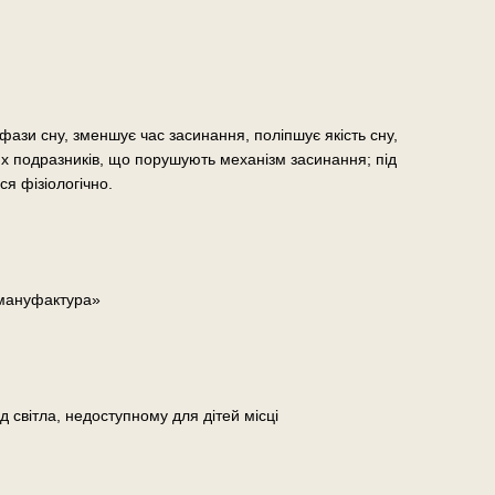
ази сну, зменшує час засинання, поліпшує якість сну,
х подразників, що порушують механізм засинання; під
я фізіологічно.
 мануфактура»
д світла, недоступному для дітей місці