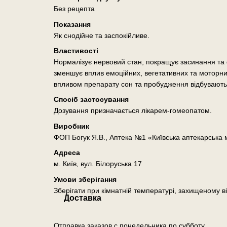
Без рецепта
Показання
Як снодійне та заспокійливе.
Властивості
Нормалізує нервовий стан, покращує засинання та ф
зменшує вплив емоційних, вегетативних та моторни
впливом препарату сон та пробудження відбуваютьс
Спосіб застосування
Дозування призначається лікарем-гомеопатом.
Виробник
ФОП Богук Я.В., Аптека №1 «Київська аптекарська
Адреса
м. Київ, вул. Білоруська 17
Умови зберігання
Зберігати при кімнатній температурі, захищеному ві
Доставка
Отправка заказов с понедельника по субботу.