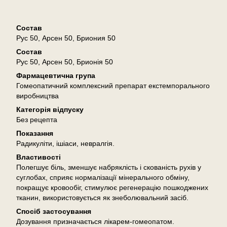
Описание
Состав
Рус 50, Арсен 50, Бриония 50
Состав
Рус 50, Арсен 50, Брионія 50
Фармацевтична група
Гомеопатичний комплексний препарат екстемпорального
виробництва
Категорія відпуску
Без рецепта
Показання
Радикуліти, ішіаси, невралгія.
Властивості
Полегшує біль, зменшує набряклість і скованість рухів у
суглобах, сприяє нормалізації мінерального обміну,
покращує кровообіг, стимулює регенерацію пошкоджених
тканин, використовується як знеболювальний засіб.
Спосіб застосування
Дозування призначається лікарем-гомеопатом.