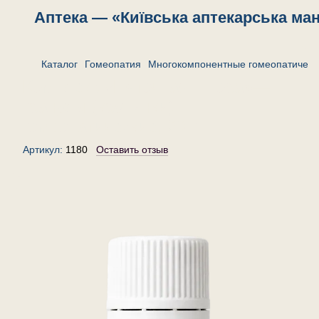
Аптека — «Київська аптекарська ма
Каталог
Гомеопатия
Многокомпонентные гомеопатическ
Комплекс «Пяточная шпора»—
гранулы (крупинки)
гомеопатические, 20 г
Артикул:
1180
Оставить отзыв