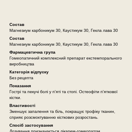
Описание
Состав
Магнезиум карбоникум 30, Каустикум 30, Гекла лава 30
Состав
Магнезиум карбоникум 30, Каустикум 30, Гекла лава 30
Фармацевтична група
Гомеопатичний комплексний препарат екстемпорального
виробництва
Категорія відпуску
Без рецепта
Показання
Гострі та пекучі болі у п'яті та стопі. Остеофіти п'яткової
кістки.
Властивості
Зменшує запалення та біль, покращує трофіку тканин,
сприяє розсмоктуванню кісткових розростань.
Спосіб застосування
Дозування призначається лікарем-гомеопатом.