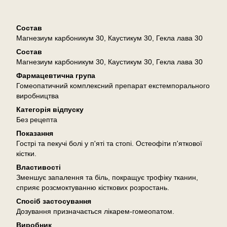
Описание
Состав
Магнезиум карбоникум 30, Каустикум 30, Гекла лава 30
Состав
Магнезиум карбоникум 30, Каустикум 30, Гекла лава 30
Фармацевтична група
Гомеопатичний комплексний препарат екстемпорального
виробництва
Категорія відпуску
Без рецепта
Показання
Гострі та пекучі болі у п'яті та стопі. Остеофіти п'яткової
кістки.
Властивості
Зменшує запалення та біль, покращує трофіку тканин,
сприяє розсмоктуванню кісткових розростань.
Спосіб застосування
Дозування призначається лікарем-гомеопатом.
Виробник