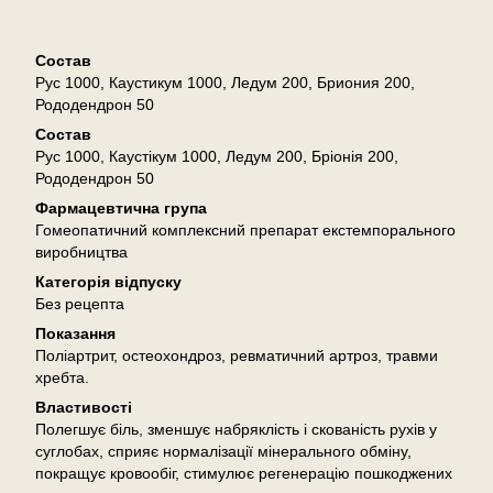
Описание
Состав
Рус 1000, Каустикум 1000, Ледум 200, Бриония 200,
Рододендрон 50
Состав
Рус 1000, Каустікум 1000, Ледум 200, Бріонія 200,
Рододендрон 50
Фармацевтична група
Гомеопатичний комплексний препарат екстемпорального
виробництва
Категорія відпуску
Без рецепта
Показання
Поліартрит, остеохондроз, ревматичний артроз, травми
хребта.
Властивості
Полегшує біль, зменшує набряклість і скованість рухів у
суглобах, сприяє нормалізації мінерального обміну,
покращує кровообіг, стимулює регенерацію пошкоджених