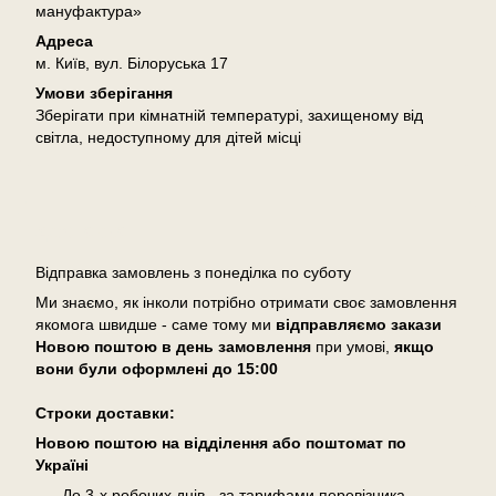
мануфактура»
Адреса
м. Київ, вул. Білоруська 17
Умови зберігання
Зберігати при кімнатній температурі, захищеному від
світла, недоступному для дітей місці
Доставка
Відправка замовлень з понеділка по суботу
Ми знаємо, як інколи потрібно отримати своє замовлення
якомога швидше - саме тому ми
відправляємо закази
Новою поштою в день замовлення
при умові,
якщо
вони були оформлені
до 15:00
Cтроки доставки:
Новою поштою на відділення або поштомат по
Україні
До 3-х робочих днів - за тарифами перевізника