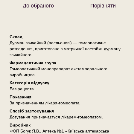
До обраного
Порівняти
Опис
Склад
Дурман звичайний (пасльонові) — гомеопатичне
розведення, приготоване з матричної настойки дурману
звичайного.
Фармацевтична група
Гомеопатичний монопрепарат екстемпорального
виробництва
Категорія відпуску
Без рецепта
Показання
За призначенням лікаря-гомеопата
Спосіб застосування
Дозування призначається лікарем-гомеопатом.
Виробник
ФОП Богук Я.В., Аптека №1 «Київська аптекарська