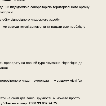
виданий підвідомчою лабораторією територіального органу
раторією.
бігу відповідного лікарського засобу.
— ми завжди готові допомогти та надати всю необхідну
сть препарату на повний курс лікування відповідно до
вання.
еревіреного лікаря-гомеопата — у вашому місті (за
ати на сайті для вашої зручності Ви можете просто
 у Viber на номер:
+380 93 832 74 75
.