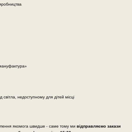
иробництва
 мануфактура»
д світла, недоступному для дітей місці
влення якомога швидше - саме тому ми
відправляємо закази