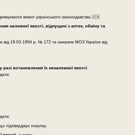
тримуємося вимог українського законодавства 🇺🇦
ня належної якості, відпущені з аптек, обміну та
и від 19.03.1994 р. № 172 та наказом МОЗ України від
у разі встановлення їх неналежної якості
.
дати:
дати:
що підтверджує покупку.
 якості
, а саме: