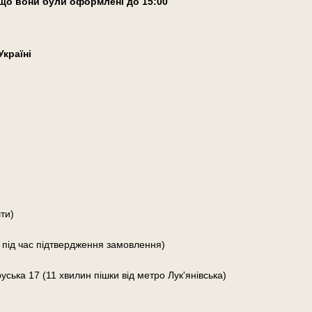
що вони були оформлені
до 15:00
країні
ти)
 під час підтвердження замовлення)
руська 17 (11 хвилин пішки від метро Лук'янівська)