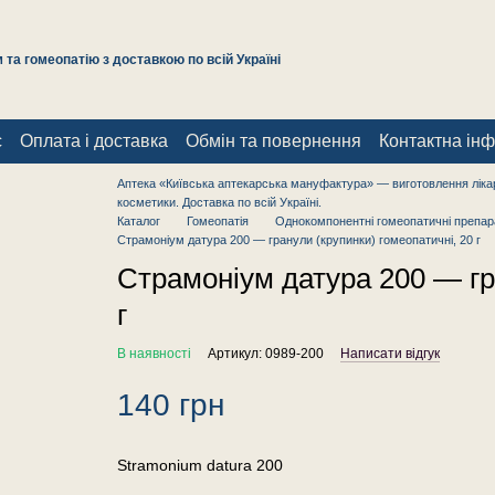
та гомеопатію з доставкою по всій Україні
с
Оплата і доставка
Обмін та повернення
Контактна ін
Аптека «Київська аптекарська мануфактура» — виготовлення лікар
косметики. Доставка по всій Україні.
Каталог
Гомеопатія
Однокомпонентні гомеопатичні препар
Страмоніум датура 200 — гранули (крупинки) гомеопатичні, 20 г
Страмоніум датура 200 — гр
г
В наявності
Артикул: 0989-200
Написати відгук
140 грн
Stramonium datura 200