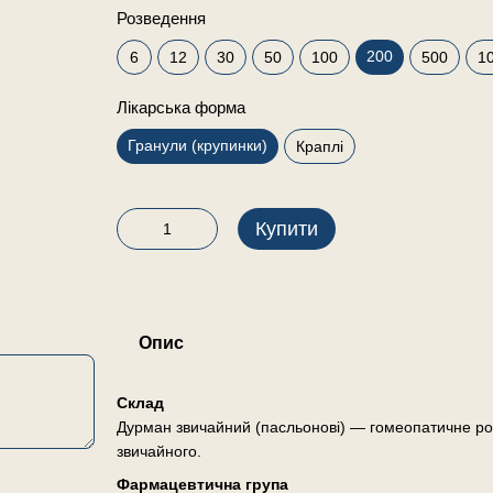
Розведення
200
6
12
30
50
100
500
1
Лікарська форма
Гранули (крупинки)
Краплі
Купити
Опис
Склад
Дурман звичайний (пасльонові) — гомеопатичне ро
звичайного.
Фармацевтична група