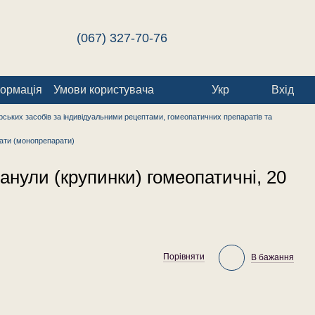
(067) 327-70-76
формація
Умови користувача
Укр
Вхід
ських засобів за індивідуальними рецептами, гомеопатичних препаратів та
ати (монопрепарати)
анули (крупинки) гомеопатичні, 20
Порівняти
В бажання