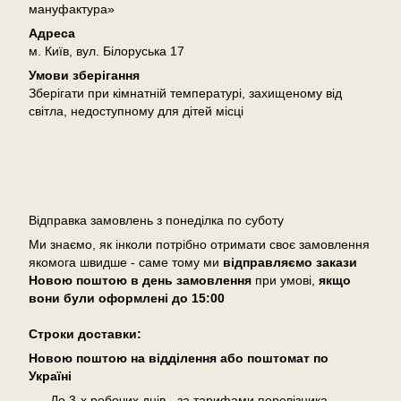
мануфактура»
Адреса
м. Київ, вул. Білоруська 17
Умови зберігання
Зберігати при кімнатній температурі, захищеному від
світла, недоступному для дітей місці
Доставка
Відправка замовлень з понеділка по суботу
Ми знаємо, як інколи потрібно отримати своє замовлення
якомога швидше - саме тому ми
відправляємо закази
Новою поштою в день замовлення
при умові,
якщо
вони були оформлені
до 15:00
Cтроки доставки:
Новою поштою на відділення або поштомат по
Україні
До 3-х робочих днів - за тарифами перевізника