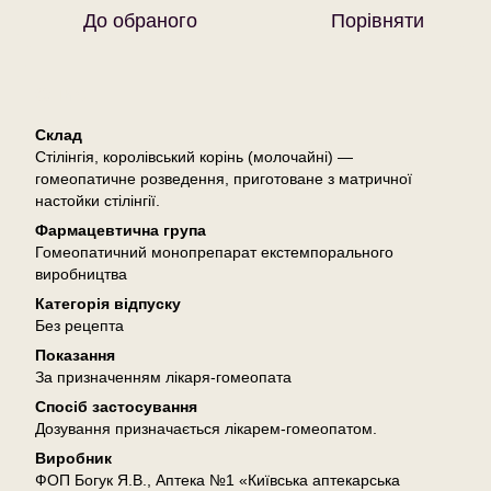
До обраного
Порівняти
Опис
Склад
Стілінгія, королівський корінь (молочайні) —
гомеопатичне розведення, приготоване з матричної
настойки стілінгії.
Фармацевтична група
Гомеопатичний монопрепарат екстемпорального
виробництва
Категорія відпуску
Без рецепта
Показання
За призначенням лікаря-гомеопата
Спосіб застосування
Дозування призначається лікарем-гомеопатом.
Виробник
ФОП Богук Я.В., Аптека №1 «Київська аптекарська