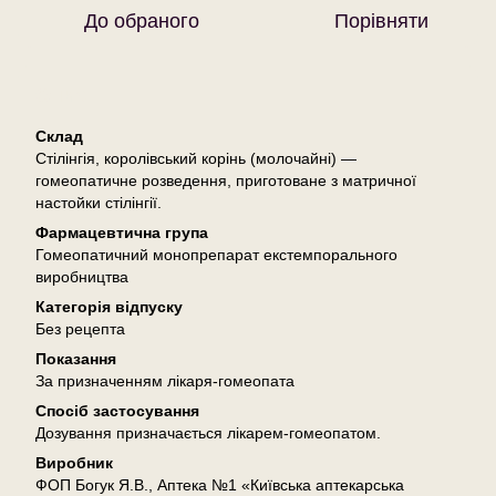
До обраного
Порівняти
Опис
Склад
Стілінгія, королівський корінь (молочайні) —
гомеопатичне розведення, приготоване з матричної
настойки стілінгії.
Фармацевтична група
Гомеопатичний монопрепарат екстемпорального
виробництва
Категорія відпуску
Без рецепта
Показання
За призначенням лікаря-гомеопата
Спосіб застосування
Дозування призначається лікарем-гомеопатом.
Виробник
ФОП Богук Я.В., Аптека №1 «Київська аптекарська