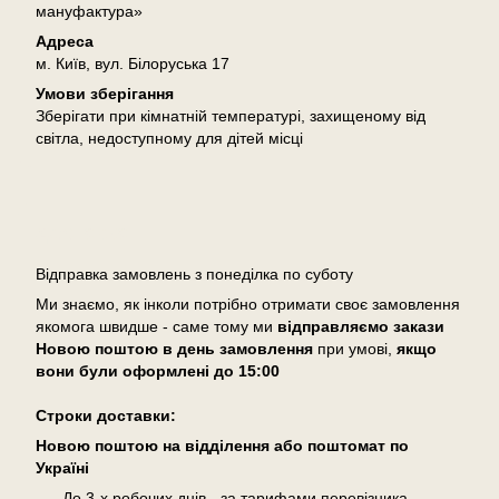
мануфактура»
Адреса
м. Київ, вул. Білоруська 17
Умови зберігання
Зберігати при кімнатній температурі, захищеному від
світла, недоступному для дітей місці
Доставка
Відправка замовлень з понеділка по суботу
Ми знаємо, як інколи потрібно отримати своє замовлення
якомога швидше - саме тому ми
відправляємо закази
Новою поштою в день замовлення
при умові,
якщо
вони були оформлені
до 15:00
Cтроки доставки:
Новою поштою на відділення або поштомат по
Україні
До 3-х робочих днів - за тарифами перевізника