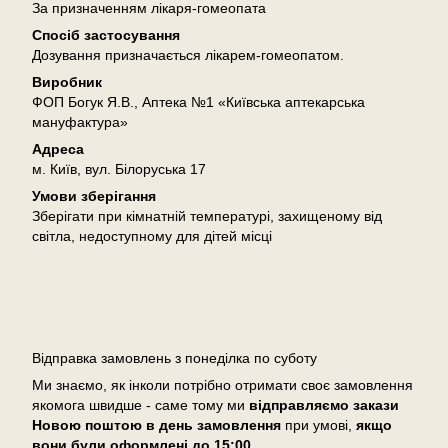
За призначенням лікаря-гомеопата
Спосіб застосування
Дозування призначається лікарем-гомеопатом.
Виробник
ФОП Богук Я.В., Аптека №1 «Київська аптекарська
мануфактура»
Адреса
м. Київ, вул. Білоруська 17
Умови зберігання
Зберігати при кімнатній температурі, захищеному від
світла, недоступному для дітей місці
Доставка
Відправка замовлень з понеділка по суботу
Ми знаємо, як інколи потрібно отримати своє замовлення
якомога швидше - саме тому ми
відправляємо закази
Новою поштою в день замовлення
при умові,
якщо
вони були оформлені
до 15:00