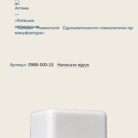
Каталог
Гомеопатія
Однокомпонентні гомеопатичні преп
Стілінгія сильватика 500 —
гранули (крупинки) гомеопатичні,
15 г
Артикул:
0988-500-15
Написати відгук