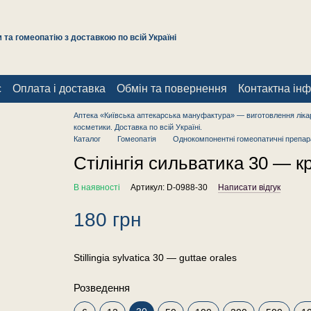
та гомеопатію з доставкою по всій Україні
с
Оплата і доставка
Обмін та повернення
Контактна ін
Аптека «Київська аптекарська мануфактура» — виготовлення лікар
косметики. Доставка по всій Україні.
Каталог
Гомеопатія
Однокомпонентні гомеопатичні препар
Стілінгія сильватика 30 — к
В наявності
Артикул: D-0988-30
Написати відгук
180 грн
Stillingia sylvatica 30 — guttae orales
Розведення