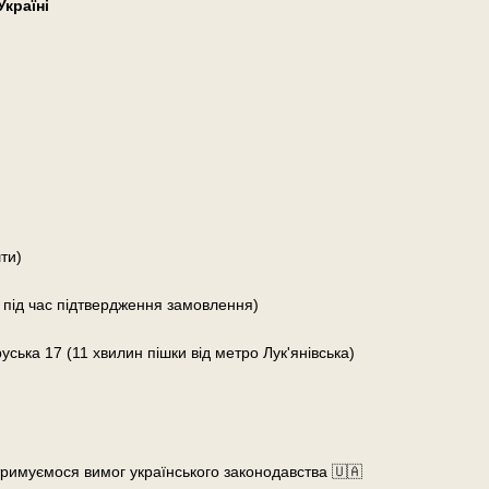
країні
ти)
 під час підтвердження замовлення)
руська 17 (11 хвилин пішки від метро Лук'янівська)
тримуємося вимог українського законодавства 🇺🇦