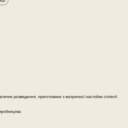
000
атичне розведення, приготоване з матричної настойки стілінгії.
иробництва