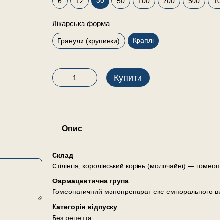
30
6
12
50
100
200
500
1
Лікарська форма
Краплі
Гранули (крупинки)
Купити
Опис
Склад
Стілінгія, королівський корінь (молочайні) — гомеоп
Фармацевтична група
Гомеопатичний монопрепарат екстемпорального в
Категорія відпуску
Без рецепта