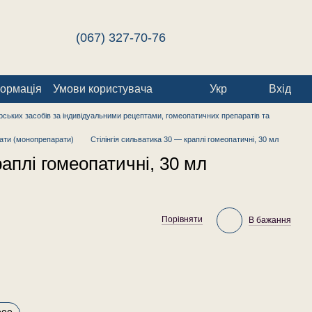
(067) 327-70-76
формація
Умови користувача
Укр
Вхід
ських засобів за індивідуальними рецептами, гомеопатичних препаратів та
ати (монопрепарати)
Стілінгія сильватика 30 — краплі гомеопатичні, 30 мл
раплі гомеопатичні, 30 мл
Порівняти
В бажання