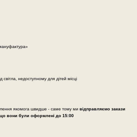
 мануфактура»
д світла, недоступному для дітей місці
влення якомога швидше - саме тому ми
відправляємо закази
що вони були оформлені
до 15:00