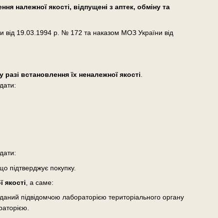
ня належної якості, відпущені з аптек, обміну та
и від 19.03.1994 р. № 172 та наказом МОЗ України від
у разі встановлення їх неналежної якості
.
дати:
дати:
що підтверджує покупку.
 якості
, а саме:
виданий підвідомчою лабораторією територіального органу
раторією.