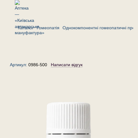
Каталог
Гомеопатія
Однокомпонентні гомеопатичні преп
Стікта пульмонарія (Лобарія) 500
— гранули (крупинки)
гомеопатичні, 20 г
Артикул:
0986-500
Написати відгук