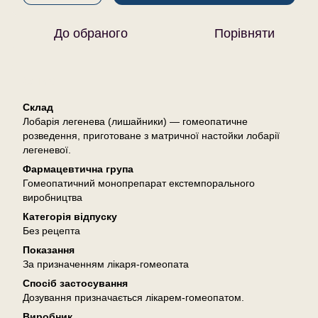
До обраного
Порівняти
Опис
Склад
Лобарія легенева (лишайники) — гомеопатичне
розведення, приготоване з матричної настойки лобарії
легеневої.
Фармацевтична група
Гомеопатичний монопрепарат екстемпорального
виробництва
Категорія відпуску
Без рецепта
Показання
За призначенням лікаря-гомеопата
Спосіб застосування
Дозування призначається лікарем-гомеопатом.
Виробник