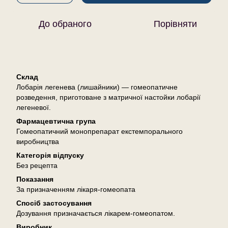
До обраного
Порівняти
Опис
Склад
Лобарія легенева (лишайники) — гомеопатичне
розведення, приготоване з матричної настойки лобарії
легеневої.
Фармацевтична група
Гомеопатичний монопрепарат екстемпорального
виробництва
Категорія відпуску
Без рецепта
Показання
За призначенням лікаря-гомеопата
Спосіб застосування
Дозування призначається лікарем-гомеопатом.
Виробник