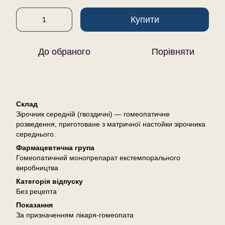
Купити
До обраного
Порівняти
Опис
Склад
Зірочник середній (гвоздичні) — гомеопатичне
розведення, приготоване з матричної настойки зірочника
середнього.
Фармацевтична група
Гомеопатичний монопрепарат екстемпорального
виробництва
Категорія відпуску
Без рецепта
Показання
За призначенням лікаря-гомеопата