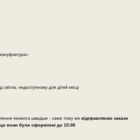
 мануфактура»
д світла, недоступному для дітей місці
влення якомога швидше - саме тому ми
відправляємо закази
що вони були оформлені
до 15:00