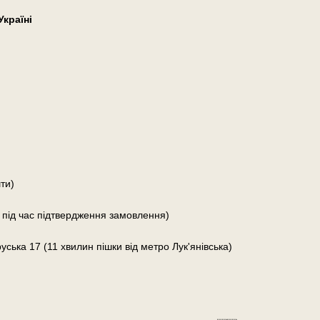
країні
ти)
 під час підтвердження замовлення)
руська 17 (11 хвилин пішки від метро Лук'янівська)