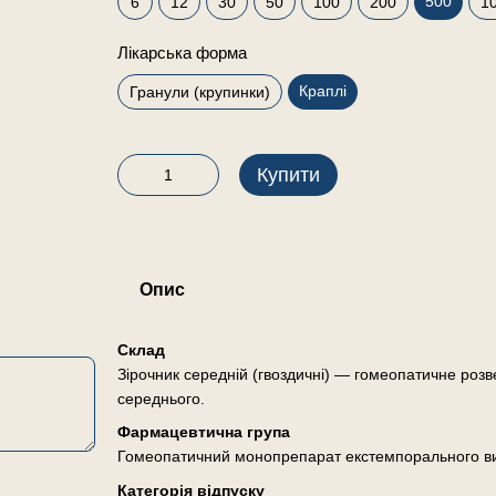
500
6
12
30
50
100
200
1
Лікарська форма
Краплі
Гранули (крупинки)
Купити
Опис
Склад
Зірочник середній (гвоздичні) — гомеопатичне розв
середнього.
Фармацевтична група
Гомеопатичний монопрепарат екстемпорального в
Категорія відпуску