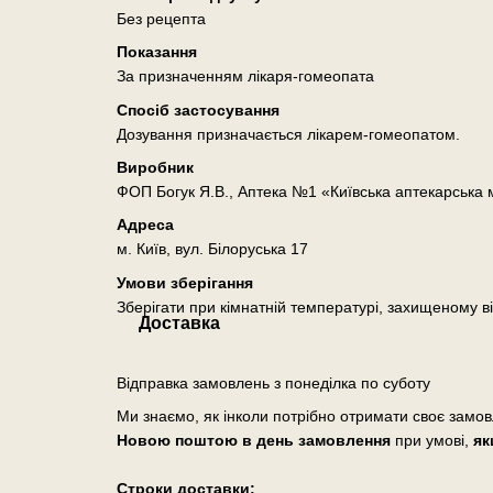
Без рецепта
Показання
За призначенням лікаря-гомеопата
Спосіб застосування
Дозування призначається лікарем-гомеопатом.
Виробник
ФОП Богук Я.В., Аптека №1 «Київська аптекарська
Адреса
м. Київ, вул. Білоруська 17
Умови зберігання
Зберігати при кімнатній температурі, захищеному ві
Доставка
Відправка замовлень з понеділка по суботу
Ми знаємо, як інколи потрібно отримати своє замо
Новою поштою в день замовлення
при умові,
як
Cтроки доставки: