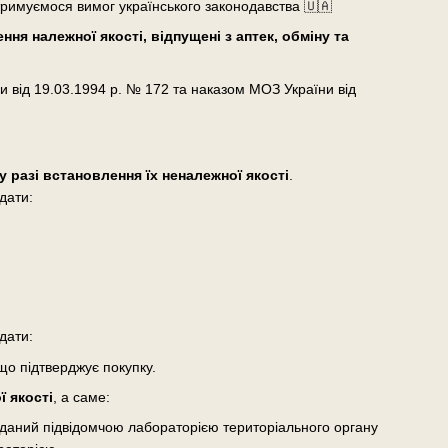
тримуємося вимог українського законодавства 🇺🇦
ня належної якості, відпущені з аптек, обміну та
и від 19.03.1994 р. № 172 та наказом МОЗ України від
у разі встановлення їх неналежної якості
.
дати:
дати:
що підтверджує покупку.
 якості
, а саме:
виданий підвідомчою лабораторією територіального органу