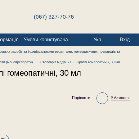
(067) 327-70-76
формація
Умови користувача
Укр
Вхід
ських засобів за індивідуальними рецептами, гомеопатичних препаратів та
ати (монопрепарати)
Стелларія медіа 500 — краплі гомеопатичні, 30 мл
і гомеопатичні, 30 мл
Порівняти
В бажання