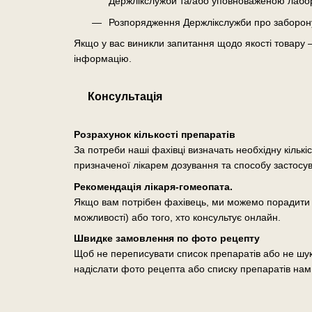
Держлікслужби та/або уповноваженою лабо
Розпорядження Держлікслужби про заборону о
Якщо у вас виникли запитання щодо якості товару 
інформацію.
Консультація
Розрахунок кількості препаратів
За потреби наші фахівці визначать необхідну кількі
призначеної лікарем дозування та способу застосу
Рекомендація лікаря-гомеопата.
Якщо вам потрібен фахівець, ми можемо порадити п
можливості) або того, хто консультує онлайн.
Швидке замовлення по фото рецепту
Щоб не переписувати список препаратів або не шук
надіслати фото рецепта або списку препаратів нам