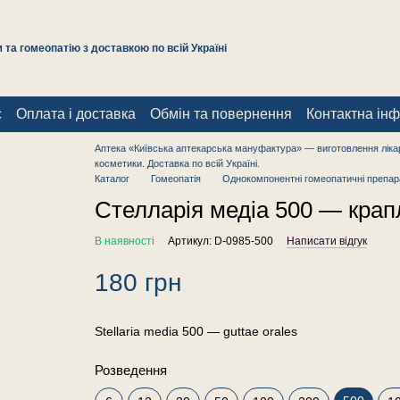
та гомеопатію з доставкою по всій Україні
с
Оплата і доставка
Обмін та повернення
Контактна ін
Аптека «Київська аптекарська мануфактура» — виготовлення лікар
косметики. Доставка по всій Україні.
Каталог
Гомеопатія
Однокомпонентні гомеопатичні препар
Стелларія медіа 500 — крапл
В наявності
Артикул: D-0985-500
Написати відгук
180 грн
Stellaria media 500 — guttae orales
Розведення