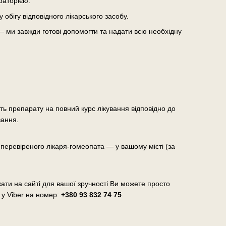
раторією.
бігу відповідного лікарського засобу.
— ми завжди готові допомогти та надати всю необхідну
сть препарату на повний курс лікування відповідно до
вання.
еревіреного лікаря-гомеопата — у вашому місті (за
ати на сайті для вашої зручності Ви можете просто
 у Viber на номер:
+380 93 832 74 75
.