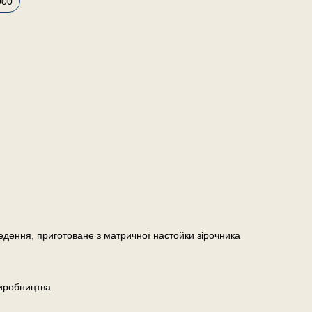
000
едення, приготоване з матричної настойки зірочника
иробництва