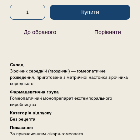
Купити
До обраного
Порівняти
Опис
Склад
Зірочник середній (гвоздичні) — гомеопатичне
розведення, приготоване з матричної настойки зірочника
середнього.
Фармацевтична група
Гомеопатичний монопрепарат екстемпорального
виробництва
Категорія відпуску
Без рецепта
Показання
За призначенням лікаря-гомеопата