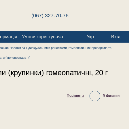
(067) 327-70-76
формація
Умови користувача
Укр
Вхід
ських засобів за індивідуальними рецептами, гомеопатичних препаратів та
ати (монопрепарати)
и (крупинки) гомеопатичні, 20 г
Порівняти
В бажання