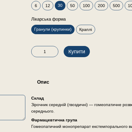
30
6
12
50
100
200
500
1
Лікарська форма
Гранули (крупинки)
Краплі
Купити
Опис
Склад
Зірочник середній (гвоздичні) — гомеопатичне розв
середнього.
Фармацевтична група
Гомеопатичний монопрепарат екстемпорального в