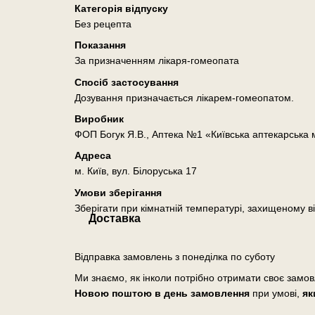
Категорія відпуску
Без рецепта
Показання
За призначенням лікаря-гомеопата
Спосіб застосування
Дозування призначається лікарем-гомеопатом.
Виробник
ФОП Богук Я.В., Аптека №1 «Київська аптекарська
Адреса
м. Київ, вул. Білоруська 17
Умови зберігання
Зберігати при кімнатній температурі, захищеному ві
Доставка
Відправка замовлень з понеділка по суботу
Ми знаємо, як інколи потрібно отримати своє замо
Новою поштою в день замовлення
при умові,
як