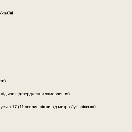
країні
ти)
 під час підтвердження замовлення)
руська 17 (11 хвилин пішки від метро Лук'янівська)