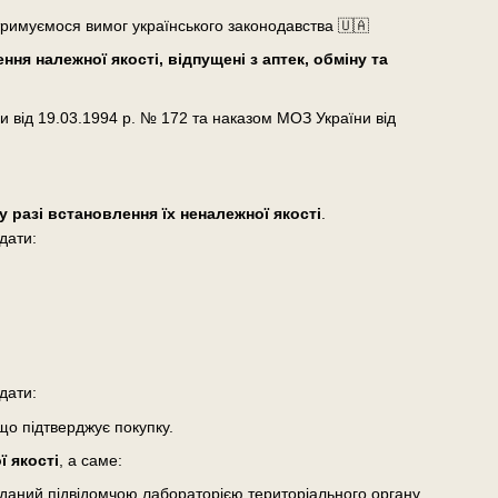
тримуємося вимог українського законодавства 🇺🇦
ня належної якості, відпущені з аптек, обміну та
и від 19.03.1994 р. № 172 та наказом МОЗ України від
у разі встановлення їх неналежної якості
.
дати:
дати:
що підтверджує покупку.
 якості
, а саме:
виданий підвідомчою лабораторією територіального органу