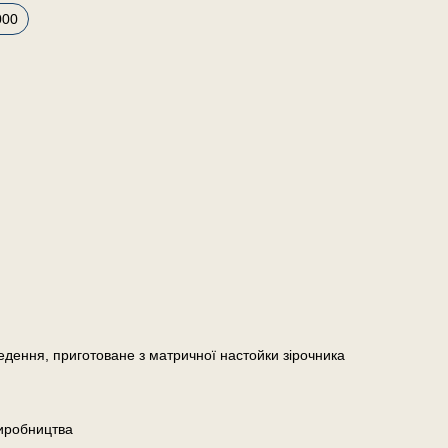
000
едення, приготоване з матричної настойки зірочника
иробництва