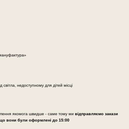
 мануфактура»
д світла, недоступному для дітей місці
влення якомога швидше - саме тому ми
відправляємо закази
що вони були оформлені
до 15:00