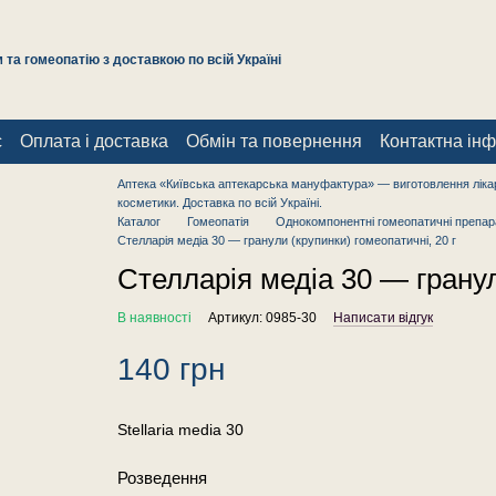
та гомеопатію з доставкою по всій Україні
с
Оплата і доставка
Обмін та повернення
Контактна ін
Аптека «Київська аптекарська мануфактура» — виготовлення лікар
косметики. Доставка по всій Україні.
Каталог
Гомеопатія
Однокомпонентні гомеопатичні препар
Стелларія медіа 30 — гранули (крупинки) гомеопатичні, 20 г
Стелларія медіа 30 — гранул
В наявності
Артикул: 0985-30
Написати відгук
140 грн
Stellaria media 30
Розведення