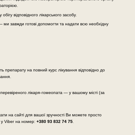
раторією.
бігу відповідного лікарського засобу.
— ми завжди готові допомогти та надати всю необхідну
сть препарату на повний курс лікування відповідно до
вання.
еревіреного лікаря-гомеопата — у вашому місті (за
ати на сайті для вашої зручності Ви можете просто
 у Viber на номер:
+380 93 832 74 75
.