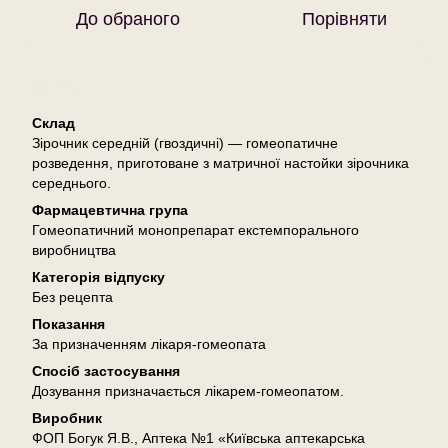
До обраного
Порівняти
Опис
Склад
Зірочник середній (гвоздичні) — гомеопатичне
розведення, приготоване з матричної настойки зірочника
середнього.
Фармацевтична група
Гомеопатичний монопрепарат екстемпорального
виробництва
Категорія відпуску
Без рецепта
Показання
За призначенням лікаря-гомеопата
Спосіб застосування
Дозування призначається лікарем-гомеопатом.
Виробник
ФОП Богук Я.В., Аптека №1 «Київська аптекарська