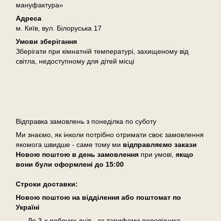
мануфактура»
Адреса
м. Київ, вул. Білоруська 17
Умови зберігання
Зберігати при кімнатній температурі, захищеному від
світла, недоступному для дітей місці
Доставка
Відправка замовлень з понеділка по суботу
Ми знаємо, як інколи потрібно отримати своє замовлення
якомога швидше - саме тому ми
відправляємо закази
Новою поштою в день замовлення
при умові,
якщо
вони були оформлені
до 15:00
Cтроки доставки:
Новою поштою на відділення або поштомат по
Україні
До 3-х робочих днів - за тарифами перевізника