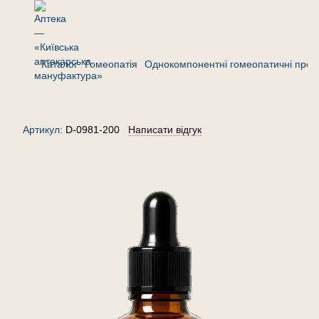
Каталог
Гомеопатія
Однокомпонентні гомеопатичні преп
Станнум йодатум 200 — краплі
гомеопатичні, 30 мл
Артикул:
D-0981-200
Написати відгук