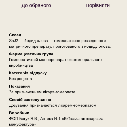
До обраного
Порівняти
Опис
Склад
SnJ2 — йодид олова — гомеопатичне розведення з
матричного препарату, приготованого з йодиду олова.
Фармацевтична група
Гомеопатичний монопрепарат екстемпорального
виробництва
Категорія відпуску
Без рецепта
Показання
За призначенням лікаря-гомеопата
Спосіб застосування
Дозування призначається лікарем-гомеопатом.
Виробник
ФОП Богук Я.В., Аптека №1 «Київська аптекарська
мануфактура»