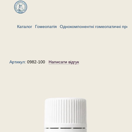
Каталог
Гомеопатія
Однокомпонентні гомеопатичні преп
Станнум металікум 100 —
гранули (крупинки) гомеопатичні,
20 г
Артикул:
0982-100
Написати відгук