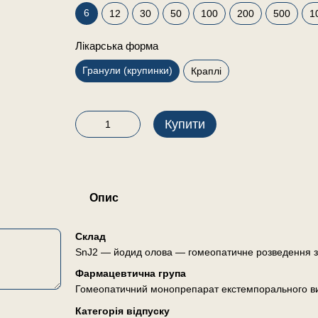
6
12
30
50
100
200
500
1
Лікарська форма
Гранули (крупинки)
Краплі
Купити
Опис
Склад
SnJ2 — йодид олова — гомеопатичне розведення з 
Фармацевтична група
Гомеопатичний монопрепарат екстемпорального в
Категорія відпуску