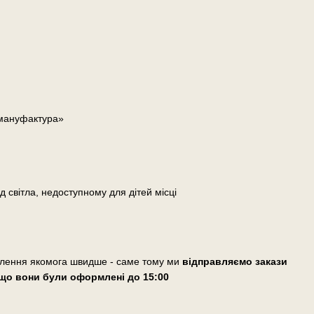
 мануфактура»
д світла, недоступному для дітей місці
влення якомога швидше - саме тому ми
відправляємо закази
що вони були оформлені
до 15:00