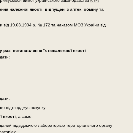
тримуємося вимог українського законодавства 🇺🇦
ня належної якості, відпущені з аптек, обміну та
и від 19.03.1994 р. № 172 та наказом МОЗ України від
у разі встановлення їх неналежної якості
.
дати:
дати:
що підтверджує покупку.
 якості
, а саме:
виданий підвідомчою лабораторією територіального органу
раторією.