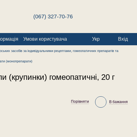
(067) 327-70-76
формація
Умови користувача
Укр
Вхід
ських засобів за індивідуальними рецептами, гомеопатичних препаратів та
ати (монопрепарати)
 (крупинки) гомеопатичні, 20 г
Порівняти
В бажання