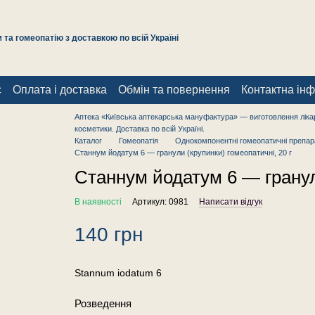
та гомеопатію з доставкою по всій Україні
с
Оплата і доставка
Обмін та повернення
Контактна ін
Аптека «Київська аптекарська мануфактура» — виготовлення лікар
косметики. Доставка по всій Україні.
Каталог
Гомеопатія
Однокомпонентні гомеопатичні препар
Станнум йодатум 6 — гранули (крупинки) гомеопатичні, 20 г
Станнум йодатум 6 — гранули
В наявності
Артикул: 0981
Написати відгук
140 грн
Stannum iodatum 6
Розведення