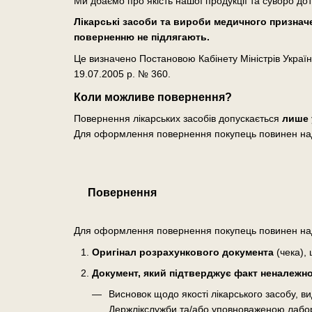
Ми дбаємо про якість нашої продукції та суворо до
Лікарські засоби та вироби медичного призначен
поверненню не підлягають.
Це визначено Постановою Кабінету Міністрів Україн
19.07.2005 р. № 360.
Коли можливе повернення?
Повернення лікарських засобів допускається
лише 
Для оформлення повернення покупець повинен на
Повернення
Для оформлення повернення покупець повинен на
Оригінал розрахункового документа
(чека), 
Документ, який підтверджує факт неналежної
Висновок щодо якості лікарського засобу, 
Держлікслужби та/або уповноваженою лабо