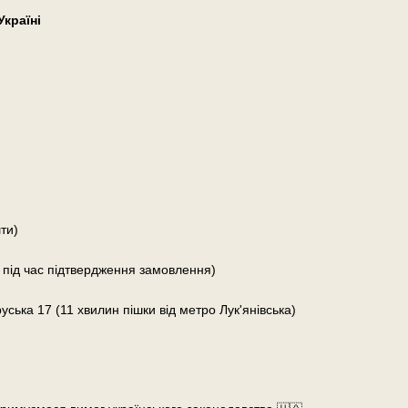
країні
ти)
 під час підтвердження замовлення)
руська 17 (11 хвилин пішки від метро Лук'янівська)