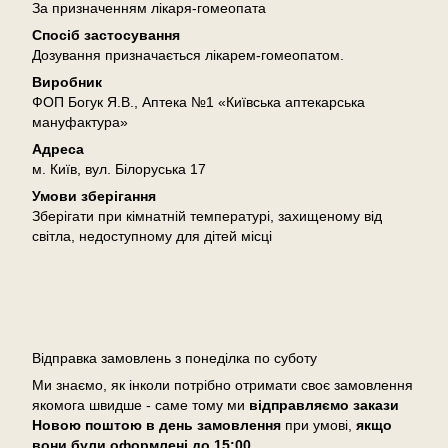
За призначенням лікаря-гомеопата
Спосіб застосування
Дозування призначається лікарем-гомеопатом.
Виробник
ФОП Богук Я.В., Аптека №1 «Київська аптекарська
мануфактура»
Адреса
м. Київ, вул. Білоруська 17
Умови зберігання
Зберігати при кімнатній температурі, захищеному від
світла, недоступному для дітей місці
Доставка
Відправка замовлень з понеділка по суботу
Ми знаємо, як інколи потрібно отримати своє замовлення
якомога швидше - саме тому ми
відправляємо закази
Новою поштою в день замовлення
при умові,
якщо
вони були оформлені
до 15:00