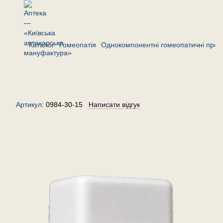
Каталог
Гомеопатія
Однокомпонентні гомеопатичні преп
Стафісагрія дельфініум 30 —
гранули (крупинки) гомеопатичні,
15 г
Артикул:
0984-30-15
Написати відгук