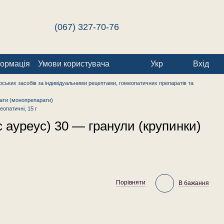
(067) 327-70-76
формація
Умови користувача
Укр
Вхід
ських засобів за індивідуальними рецептами, гомеопатичних препаратів та
ати (монопрепарати)
опатичні, 15 г
 ауреус) 30 — гранули (крупинки)
Порівняти
В бажання