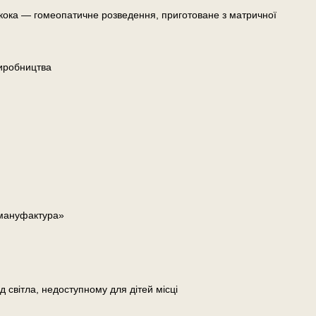
кока — гомеопатичне розведення, приготоване з матричної
иробництва
 мануфактура»
д світла, недоступному для дітей місці