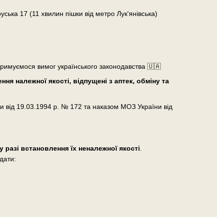
руська 17 (11 хвилин пішки від метро Лук'янівська)
тримуємося вимог українського законодавства 🇺🇦
ня належної якості, відпущені з аптек, обміну та
и від 19.03.1994 р. № 172 та наказом МОЗ України від
у разі встановлення їх неналежної якості
.
дати: