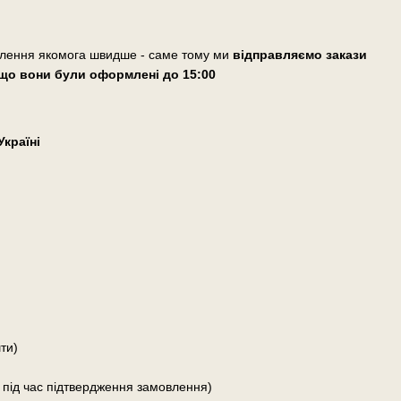
влення якомога швидше - саме тому ми
відправляємо закази
що вони були оформлені
до 15:00
країні
ти)
 під час підтвердження замовлення)