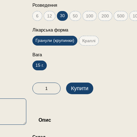
Розведення
30
6
12
50
100
200
500
1
Лікарська форма
Гранули (крупинки)
Краплі
Вага
15 г.
Купити
Опис
Склад