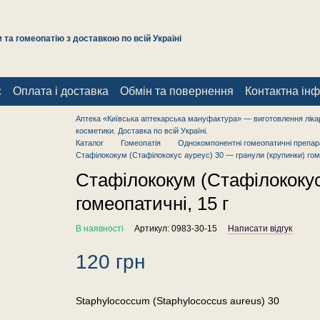
та гомеопатію з доставкою по всій Україні
с
Оплата і доставка
Обмін та повернення
Контактна ін
Аптека «Київська аптекарська мануфактура» — виготовлення лікар
косметики. Доставка по всій Україні.
Каталог
Гомеопатія
Однокомпонентні гомеопатичні препар
Стафілококум (Стафілококус ауреус) 30 — гранули (крупинки) гоме
Стафілококум (Стафілококус
гомеопатичні, 15 г
В наявності
Артикул: 0983-30-15
Написати відгук
120 грн
Staphylococcum (Staphylococcus aureus) 30