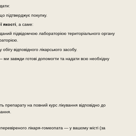
дати:
що підтверджує покупку.
 якості
, а саме:
виданий підвідомчою лабораторією територіального органу
раторією.
бігу відповідного лікарського засобу.
— ми завжди готові допомогти та надати всю необхідну
сть препарату на повний курс лікування відповідно до
вання.
еревіреного лікаря-гомеопата — у вашому місті (за