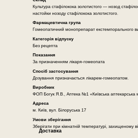
Культура стафілокока золотистого — нозод стафіло
настойки нозоду стафілокока золотистого.
Фармацевтична група
Гомеопатичний монопрепарат екстемпорального в
Категорія відпуску
Без рецепта
Показання
За призначенням лікаря-гомеопата
Спосіб застосування
Дозування призначається лікарем-гомеопатом.
Виробник
ФОП Богук Я.В., Аптека №1 «Київська аптекарська
Адреса
м. Київ, вул. Білоруська 17
Умови зберігання
Зберігати при кімнатній температурі, захищеному ві
Доставка