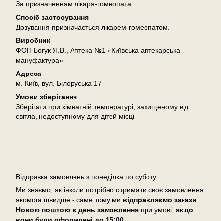
За призначенням лікаря-гомеопата
Спосіб застосування
Дозування призначається лікарем-гомеопатом.
Виробник
ФОП Богук Я.В., Аптека №1 «Київська аптекарська
мануфактура»
Адреса
м. Київ, вул. Білоруська 17
Умови зберігання
Зберігати при кімнатній температурі, захищеному від
світла, недоступному для дітей місці
Доставка
Відправка замовлень з понеділка по суботу
Ми знаємо, як інколи потрібно отримати своє замовлення
якомога швидше - саме тому ми
відправляємо закази
Новою поштою в день замовлення
при умові,
якщо
вони були оформлені
до 15:00