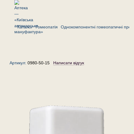
Каталог
Гомеопатія
Однокомпонентні гомеопатичні преп
Спонгія маріна тоста 50 —
гранули (крупинки) гомеопатичні,
15 г
Артикул:
0980-50-15
Написати відгук