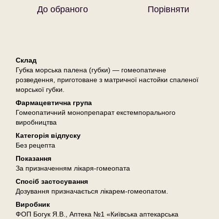
До обраного
Порівняти
Опис
Склад
Губка морська палена (губки) — гомеопатичне
розведення, приготоване з матричної настойки спаленої
морської губки.
Фармацевтична група
Гомеопатичний монопрепарат екстемпорального
виробництва
Категорія відпуску
Без рецепта
Показання
За призначенням лікаря-гомеопата
Спосіб застосування
Дозування призначається лікарем-гомеопатом.
Виробник
ФОП Богук Я.В., Аптека №1 «Київська аптекарська