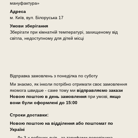
мануфактура»
Адреса
м. Київ, вул. Білоруська 17
Умови зберігання
Зберігати при кімнатній температурі, захищеному від
світла, недоступному для дітей місці
Доставка
Відправка замовлень з понеділка по суботу
Ми знаємо, як інколи потрібно отримати своє замовлення
якомога швидше - саме тому ми
відправляємо закази
Новою поштою в день замовлення
при умові,
якщо
вони були оформлені
до 15:00
Cтроки доставки:
Новою поштою на відділення або поштомат по
Україні
До 3-х робочих днів - за тарифами перевізника