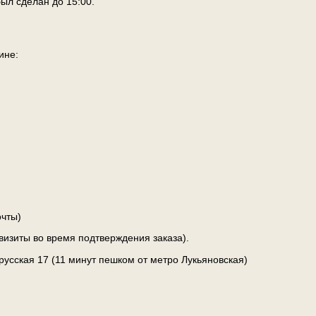
ыл сделан до 15:00.
ине:
чты)
визиты во время подтверждения заказа).
лорусская 17 (11 минут пешком от метро Лукьяновская)