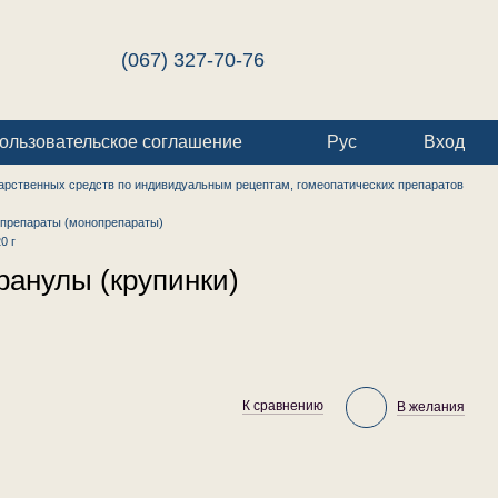
(067) 327-70-76
ользовательское соглашение
Рус
Вход
арственных средств по индивидуальным рецептам, гомеопатических препаратов
препараты (монопрепараты)
0 г
ранулы (крупинки)
К сравнению
В желания