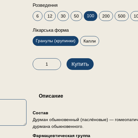
Розведення
100
6
12
30
50
200
500
1
Лікарська форма
Гранулы (крупинки)
Капли
Купить
Описание
Состав
Дурман обыкновенный (паслёновые) — гомеопатиче
дурмана обыкновенного.
Фармацевтическая группа