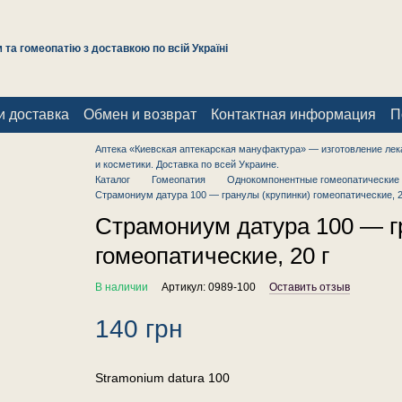
та гомеопатію з доставкою по всій Україні
и доставка
Обмен и возврат
Контактная информация
П
Аптека «Киевская аптекарская мануфактура» — изготовление лек
и косметики. Доставка по всей Украине.
Каталог
Гомеопатия
Однокомпонентные гомеопатические 
Страмониум датура 100 — гранулы (крупинки) гомеопатические, 2
Страмониум датура 100 — г
гомеопатические, 20 г
В наличии
Артикул: 0989-100
Оставить отзыв
140 грн
Stramonium datura 100