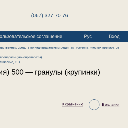
(067) 327-70-76
ользовательское соглашение
Рус
Вход
арственных средств по индивидуальным рецептам, гомеопатических препаратов
препараты (монопрепараты)
ические, 15 г
я) 500 — гранулы (крупинки)
К сравнению
В желания