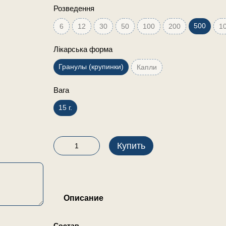
Розведення
500
6
12
30
50
100
200
1
Лікарська форма
Гранулы (крупинки)
Капли
Вага
15 г.
Купить
Описание
Состав