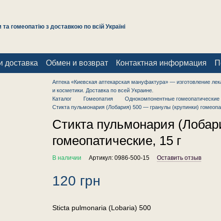
та гомеопатію з доставкою по всій Україні
и доставка
Обмен и возврат
Контактная информация
П
Аптека «Киевская аптекарская мануфактура» — изготовление лек
и косметики. Доставка по всей Украине.
Каталог
Гомеопатия
Однокомпонентные гомеопатические 
Стикта пульмонария (Лобария) 500 — гранулы (крупинки) гомеопат
Стикта пульмонария (Лобари
гомеопатические, 15 г
В наличии
Артикул: 0986-500-15
Оставить отзыв
120 грн
Sticta pulmonaria (Lobaria) 500