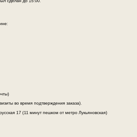
ыл сделан до 15:00.
ине:
чты)
визиты во время подтверждения заказа).
лорусская 17 (11 минут пешком от метро Лукьяновская)