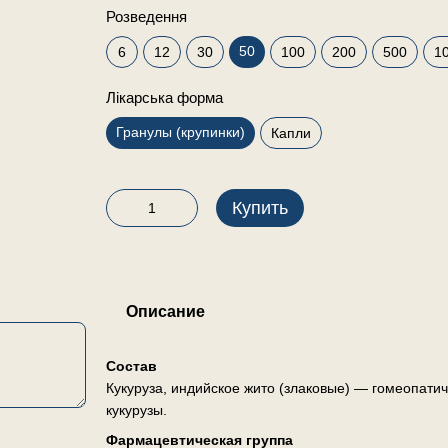
Розведення
50
6
12
30
100
200
500
1
Лікарська форма
Гранулы (крупинки)
Капли
Купить
Описание
Состав
Кукуруза, индийское жито (злаковые) — гомеопати
кукурузы.
Фармацевтическая группа