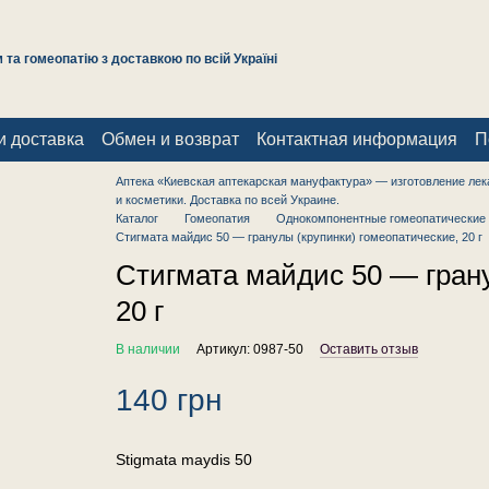
та гомеопатію з доставкою по всій Україні
и доставка
Обмен и возврат
Контактная информация
П
Аптека «Киевская аптекарская мануфактура» — изготовление лек
и косметики. Доставка по всей Украине.
Каталог
Гомеопатия
Однокомпонентные гомеопатические 
Стигмата майдис 50 — гранулы (крупинки) гомеопатические, 20 г
Стигмата майдис 50 — грану
20 г
В наличии
Артикул: 0987-50
Оставить отзыв
140 грн
Stigmata maydis 50